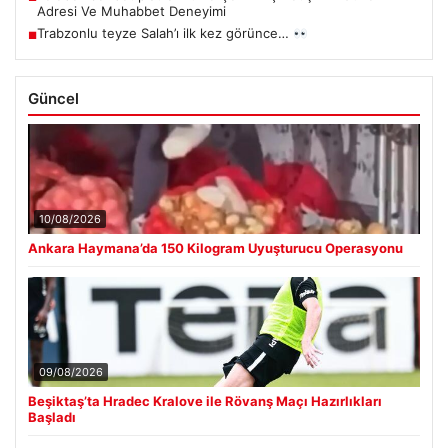
Adresi Ve Muhabbet Deneyimi
Trabzonlu teyze Salah’ı ilk kez görünce…
■
Güncel
10/08/2026
Ankara Haymana’da 150 Kilogram Uyuşturucu Operasyonu
09/08/2026
Beşiktaş’ta Hradec Kralove ile Rövanş Maçı Hazırlıkları
Başladı