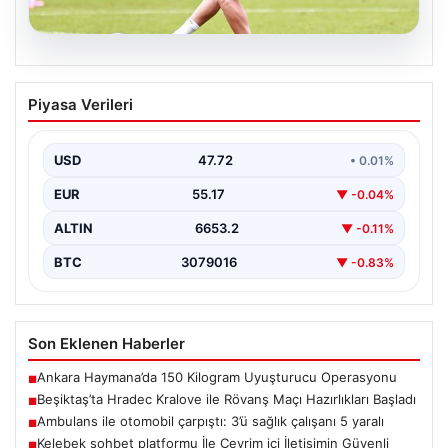
09.08.2026
Beşiktaş’ta Hradec Kralove ile Rövanş
Piyasa Verileri
Maçı Hazırlıkları Başladı
Türk futbolunun köklü takımlarından Beşiktaş, UEFA
Avrupa Ligi 3'üncü ön eleme turunda karşılaşacağı
USD
47.72
• 0.01%
Hradec…
EUR
55.17
▼ -0.04%
ALTIN
6653.2
▼ -0.11%
BTC
3079016
▼ -0.83%
Son Eklenen Haberler
Ankara Haymana’da 150 Kilogram Uyuşturucu Operasyonu
■
Beşiktaş’ta Hradec Kralove ile Rövanş Maçı Hazırlıkları Başladı
■
Ambulans ile otomobil çarpıştı: 3’ü sağlık çalışanı 5 yaralı
■
Kelebek sohbet platformu İle Çevrim içi İletişimin Güvenli
■