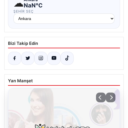
☁
NaN°C
ŞEHIR SEÇ
Bizi Takip Edin
Yan Manşet