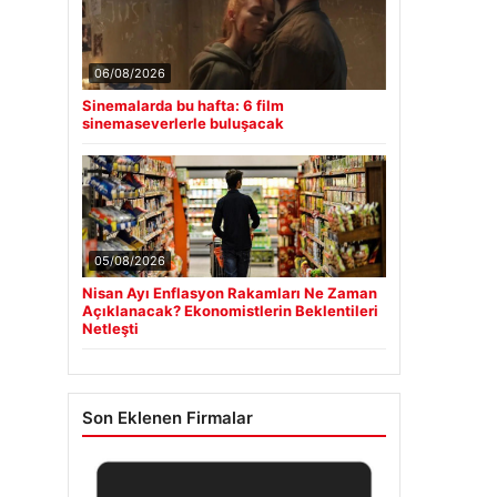
06/08/2026
Sinemalarda bu hafta: 6 film
sinemaseverlerle buluşacak
05/08/2026
Nisan Ayı Enflasyon Rakamları Ne Zaman
Açıklanacak? Ekonomistlerin Beklentileri
Netleşti
Son Eklenen Firmalar