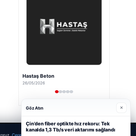
Hastaş Beton
26/05/2026
×
Göz Atın
Çin’den fiber optikte hız rekoru: Tek
kanalda 1,3 Tb/s veri aktarımı sağlandı
ıyoruz.
Çerez Politikamız
Reddet
Kabul Et