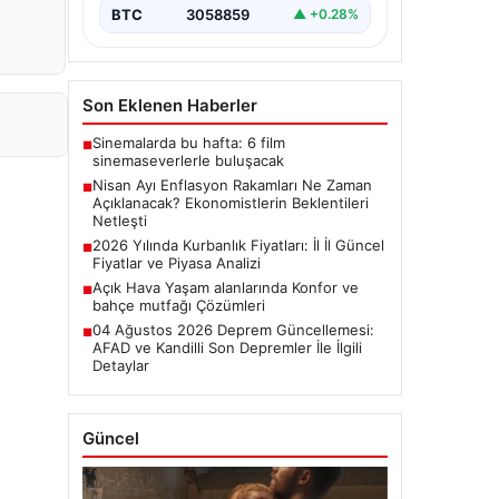
başladı.…
BTC
3058859
▲ +0.28%
Son Eklenen Haberler
Sinemalarda bu hafta: 6 film
■
sinemaseverlerle buluşacak
Nisan Ayı Enflasyon Rakamları Ne Zaman
■
Açıklanacak? Ekonomistlerin Beklentileri
Netleşti
2026 Yılında Kurbanlık Fiyatları: İl İl Güncel
■
Fiyatlar ve Piyasa Analizi
Açık Hava Yaşam alanlarında Konfor ve
■
bahçe mutfağı Çözümleri
04 Ağustos 2026 Deprem Güncellemesi:
■
AFAD ve Kandilli Son Depremler İle İlgili
Detaylar
Güncel