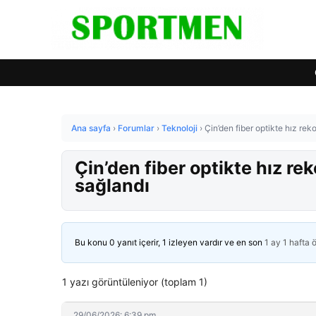
Ana sayfa
›
Forumlar
›
Teknoloji
›
Çin’den fiber optikte hız rek
Çin’den fiber optikte hız re
sağlandı
Bu konu 0 yanıt içerir, 1 izleyen vardır ve en son
1 ay 1 hafta 
1 yazı görüntüleniyor (toplam 1)
29/06/2026: 6:39 pm