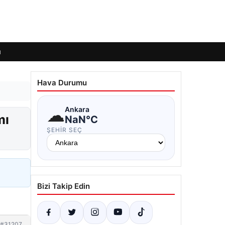
ı
Hava Durumu
☁
Ankara
mı
NaN°C
ŞEHIR SEÇ
Bizi Takip Edin
#31207