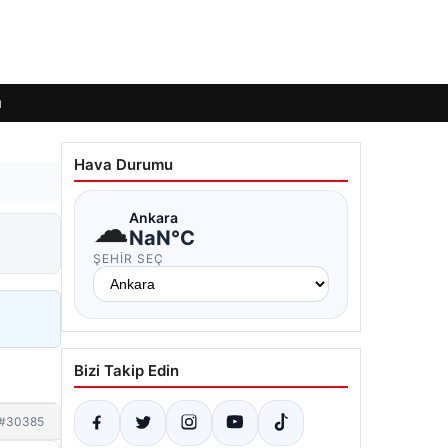
ı
Hava Durumu
☁
Ankara
NaN°C
ŞEHIR SEÇ
Bizi Takip Edin
#30385