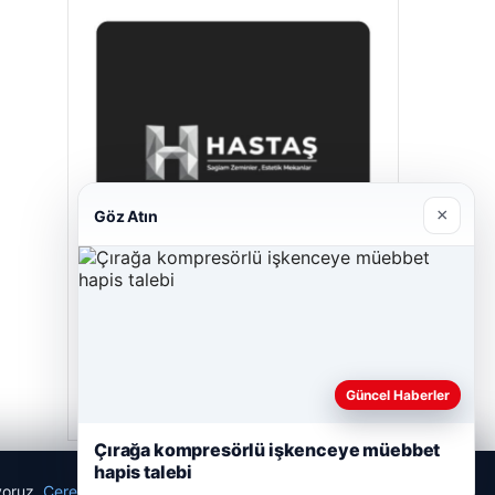
×
Göz Atın
Hastaş Beton
26/05/2026
Güncel Haberler
Çırağa kompresörlü işkenceye müebbet
hapis talebi
ıyoruz.
Çerez Politikamız
Reddet
Kabul Et