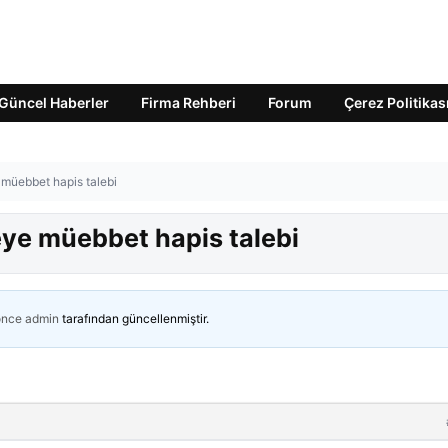
Güncel Haberler
Firma Rehberi
Forum
Çerez Politikas
müebbet hapis talebi
ye müebbet hapis talebi
önce
admin
tarafından güncellenmiştir.