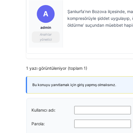
Şanlıurfa’nın Bozova ilçesinde, 
A
kompresörüyle şiddet uygulayıp, 
öldürme’ suçundan müebbet hapis 
admin
Anahtar
yönetici
1 yazı görüntüleniyor (toplam 1)
Bu konuyu yanıtlamak için giriş yapmış olmalısınız.
Kullanıcı adı:
Parola: