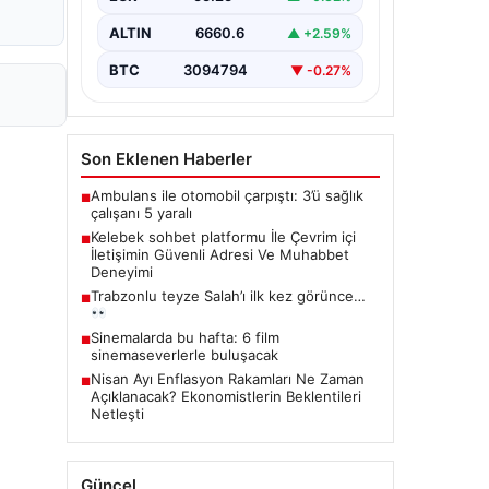
güvenli bir biçimde bağlantı kurması
ciddi bir önem taşımaktadır. Halen
ALTIN
6660.6
▲ +2.59%
çeşitli…
BTC
3094794
▼ -0.27%
Son Eklenen Haberler
Ambulans ile otomobil çarpıştı: 3’ü sağlık
■
çalışanı 5 yaralı
Kelebek sohbet platformu İle Çevrim içi
■
İletişimin Güvenli Adresi Ve Muhabbet
Deneyimi
Trabzonlu teyze Salah’ı ilk kez görünce…
■
Sinemalarda bu hafta: 6 film
■
sinemaseverlerle buluşacak
Nisan Ayı Enflasyon Rakamları Ne Zaman
■
Açıklanacak? Ekonomistlerin Beklentileri
Netleşti
Güncel