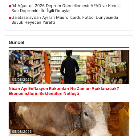
04 Ağustos 2026 Deprem Güncellemesi: AFAD ve Kandilli
■
Son Depremler İle İlgili Detaylar
Galatasaray’dan Ayrılan Mauro Icardi, Futbol Dünyasında
■
Büyük Heyecan Yarattı
Güncel
05/08/2026
Nisan Ayı Enflasyon Rakamları Ne Zaman Açıklanacak?
Ekonomistlerin Beklentileri Netleşti
05/08/2026