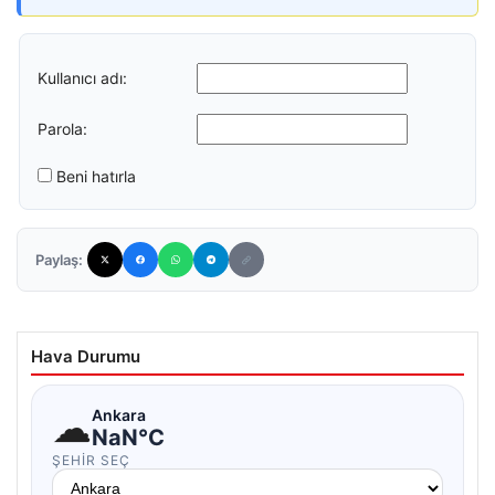
Kullanıcı adı:
Parola:
Beni hatırla
Paylaş:
Hava Durumu
☁
Ankara
NaN°C
ŞEHIR SEÇ