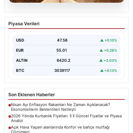
05.08.2026
2026 Yılında Kurbanlık Fiyatları: İl İl
Piyasa Verileri
Güncel Fiyatlar ve Piyasa Analizi
2026 Kurban Bayramı öncesinde vatandaşların en çok
merak ettiği konulardan biri olan kurbanlık fiyatları,…
USD
47.58
▲ +0.10%
EUR
55.01
▲ +0.28%
ALTIN
6420.2
▲ +3.03%
BTC
3039117
▲ +0.13%
Son Eklenen Haberler
Nisan Ayı Enflasyon Rakamları Ne Zaman Açıklanacak?
■
Ekonomistlerin Beklentileri Netleşti
2026 Yılında Kurbanlık Fiyatları: İl İl Güncel Fiyatlar ve Piyasa
■
Analizi
Açık Hava Yaşam alanlarında Konfor ve bahçe mutfağı
■
Çözümleri