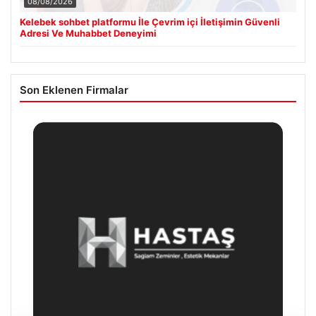
08/08/2026
Kelebek sohbet platformu İle Çevrim içi İletişimin Güvenli
Adresi Ve Muhabbet Deneyimi
Son Eklenen Firmalar