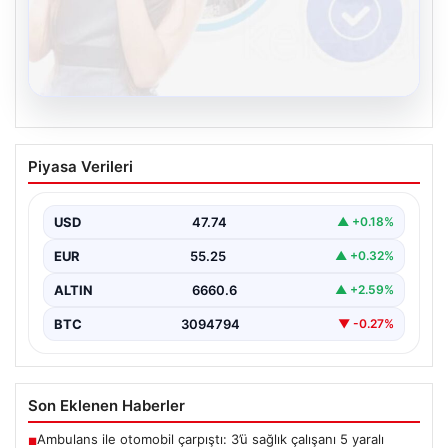
08.08.2026
Kelebek sohbet platformu İle Çevrim içi
Piyasa Verileri
İletişimin Güvenli Adresi Ve Muhabbet
Deneyimi
USD
47.74
▲ +0.18%
İnternet dünyasında kullanıcıların güvenli bir biçimde
bağlantı kurması ciddi bir önem taşımaktadır. Halen
EUR
55.25
▲ +0.32%
çeşitli…
ALTIN
6660.6
▲ +2.59%
BTC
3094794
▼ -0.27%
Son Eklenen Haberler
Ambulans ile otomobil çarpıştı: 3’ü sağlık çalışanı 5 yaralı
■