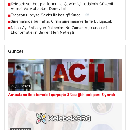
Kelebek sohbet platformu İle Çevrim içi İletişimin Güvenli
■
Adresi Ve Muhabbet Deneyimi
Trabzonlu teyze Salah’ı ilk kez görünce…
■
Sinemalarda bu hafta: 6 film sinemaseverlerle buluşacak
■
Nisan Ayı Enflasyon Rakamları Ne Zaman Açıklanacak?
■
Ekonomistlerin Beklentileri Netleşti
Güncel
08/08/2026
Ambulans ile otomobil çarpıştı: 3’ü sağlık çalışanı 5 yaralı