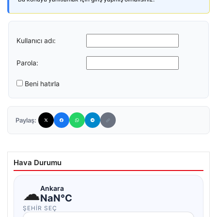
Kullanıcı adı:
Parola:
Beni hatırla
Paylaş:
Hava Durumu
☁
Ankara
NaN°C
ŞEHIR SEÇ