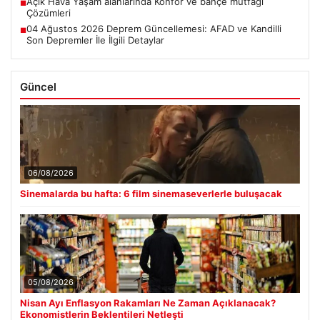
Açık Hava Yaşam alanlarında Konfor ve bahçe mutfağı
■
Çözümleri
04 Ağustos 2026 Deprem Güncellemesi: AFAD ve Kandilli
■
Son Depremler İle İlgili Detaylar
Güncel
06/08/2026
Sinemalarda bu hafta: 6 film sinemaseverlerle buluşacak
05/08/2026
Nisan Ayı Enflasyon Rakamları Ne Zaman Açıklanacak?
Ekonomistlerin Beklentileri Netleşti