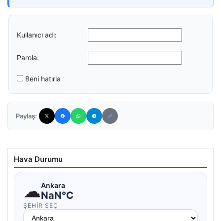
Kullanıcı adı:
Parola:
Beni hatırla
Paylaş:
Hava Durumu
☁
Ankara
NaN°C
ŞEHIR SEÇ