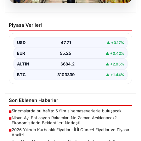
05.08.2026
Nisan Ayı Enflasyon Rakamları Ne
Piyasa Verileri
Zaman Açıklanacak? Ekonomistlerin
Beklentileri Netleşti
USD
47.71
▲ +0.17%
Türkiye İstatistik Kurumu (TÜİK) tarafından açıklanacak
nisan ayı enflasyon verileri için geri sayım başladı.…
EUR
55.25
▲ +0.42%
ALTIN
6684.2
▲ +2.95%
BTC
3103339
▲ +1.44%
Son Eklenen Haberler
Sinemalarda bu hafta: 6 film sinemaseverlerle buluşacak
■
Nisan Ayı Enflasyon Rakamları Ne Zaman Açıklanacak?
■
Ekonomistlerin Beklentileri Netleşti
2026 Yılında Kurbanlık Fiyatları: İl İl Güncel Fiyatlar ve Piyasa
■
Analizi