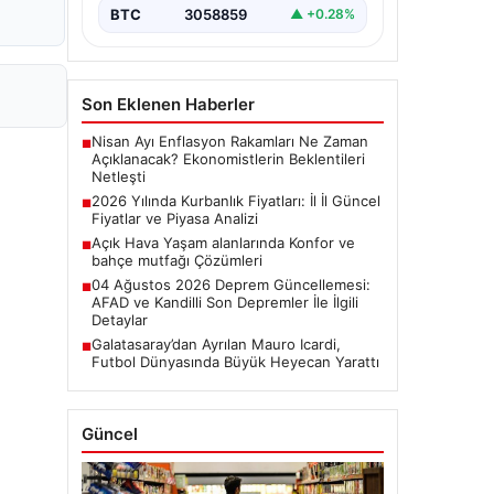
BTC
3058859
▲ +0.28%
Son Eklenen Haberler
Nisan Ayı Enflasyon Rakamları Ne Zaman
■
Açıklanacak? Ekonomistlerin Beklentileri
Netleşti
2026 Yılında Kurbanlık Fiyatları: İl İl Güncel
■
Fiyatlar ve Piyasa Analizi
Açık Hava Yaşam alanlarında Konfor ve
■
bahçe mutfağı Çözümleri
04 Ağustos 2026 Deprem Güncellemesi:
■
AFAD ve Kandilli Son Depremler İle İlgili
Detaylar
Galatasaray’dan Ayrılan Mauro Icardi,
■
Futbol Dünyasında Büyük Heyecan Yarattı
Güncel