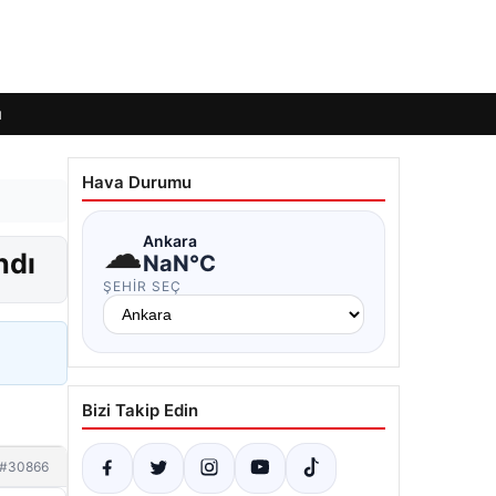
ı
Hava Durumu
☁
Ankara
ndı
NaN°C
ŞEHIR SEÇ
Bizi Takip Edin
#30866