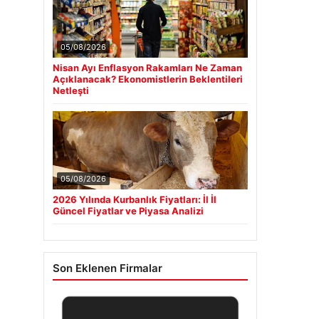
05/08/2026
Nisan Ayı Enflasyon Rakamları Ne Zaman
Açıklanacak? Ekonomistlerin Beklentileri
Netleşti
05/08/2026
2026 Yılında Kurbanlık Fiyatları: İl İl
Güncel Fiyatlar ve Piyasa Analizi
Son Eklenen Firmalar