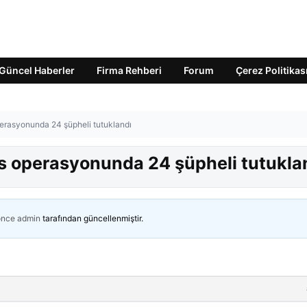
Güncel Haberler
Firma Rehberi
Forum
Çerez Politikas
perasyonunda 24 şüpheli tutuklandı
is operasyonunda 24 şüpheli tutukla
önce
admin
tarafından güncellenmiştir.