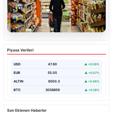
05.08.2026
Nisan Ayı Enflasyon Rakamları Ne
Piyasa Verileri
Zaman Açıklanacak? Ekonomistlerin
Beklentileri Netleşti
USD
47.60
▲ +0.06%
Türkiye İstatistik Kurumu (TÜİK) tarafından açıklanacak
nisan ayı enflasyon verileri için geri sayım başladı.…
EUR
55.05
▲ +0.07%
ALTIN
6500.3
▲ +0.06%
BTC
3058859
▲ +0.28%
Son Eklenen Haberler