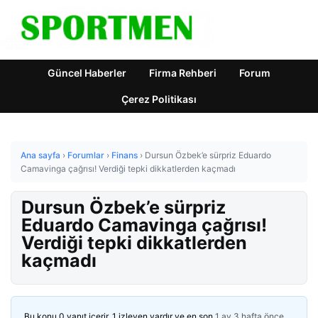
Güncel Haberler
Firma Rehberi
Forum
Çerez Politikası
Ana sayfa
›
Forumlar
›
Finans
›
Dursun Özbek’e sürpriz Eduardo
Camavinga çağrısı! Verdiği tepki dikkatlerden kaçmadı
Dursun Özbek’e sürpriz
Eduardo Camavinga çağrısı!
Verdiği tepki dikkatlerden
kaçmadı
Bu konu 0 yanıt içerir, 1 izleyen vardır ve en son
1 ay 3 hafta önce