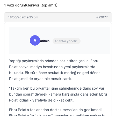
1 yazı görüntüleniyor (toplam 1)
18/05/2026: 9:25 pm
#22077
A
admin
Anahtar yönetici
Yaptığı paylaşımlarla adından söz ettiren şarkıcı Ebru
Polat sosyal medya hesabından yeni paylaşımlarda
bulundu. Bir süre önce avukatlık mesleğine geri dönen
Polat şimdi de oryantale merak sardı.
“Taktım ben bu oryantal işine sahnelerimde dans şov var
bundan sonra” diyerek kamera karşısında dans eden Ebru
Polat iddialı kıyafetiyle de dikkat çekti.
Ebru Polat’a fanlarından destek mesajları da gecikmedi.
Ebru Polat’a “Müzik lazım” yorumları da gelirken şarkıcı bu