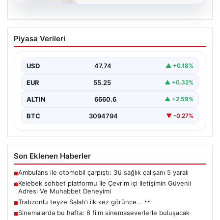
08.08.2026
Kelebek sohbet platformu İle Çevrim içi
Piyasa Verileri
İletişimin Güvenli Adresi Ve Muhabbet
Deneyimi
USD
47.74
▲ +0.18%
İnternet dünyasında kullanıcıların güvenli bir biçimde
bağlantı kurması ciddi bir önem taşımaktadır. Halen
EUR
55.25
▲ +0.32%
çeşitli…
ALTIN
6660.6
▲ +2.59%
BTC
3094794
▼ -0.27%
Son Eklenen Haberler
Ambulans ile otomobil çarpıştı: 3’ü sağlık çalışanı 5 yaralı
■
Kelebek sohbet platformu İle Çevrim içi İletişimin Güvenli
■
Adresi Ve Muhabbet Deneyimi
Trabzonlu teyze Salah’ı ilk kez görünce…
■
Sinemalarda bu hafta: 6 film sinemaseverlerle buluşacak
■