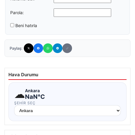
Parola:
Beni hatırla
Paylaş:
Hava Durumu
☁
Ankara
NaN°C
ŞEHIR SEÇ