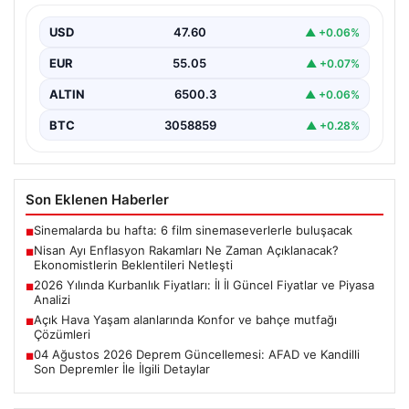
Beklentileri Netleşti
USD
47.60
▲ +0.06%
Türkiye İstatistik Kurumu (TÜİK) tarafından açıklanacak
nisan ayı enflasyon verileri için geri sayım başladı.…
EUR
55.05
▲ +0.07%
ALTIN
6500.3
▲ +0.06%
BTC
3058859
▲ +0.28%
Son Eklenen Haberler
Sinemalarda bu hafta: 6 film sinemaseverlerle buluşacak
■
Nisan Ayı Enflasyon Rakamları Ne Zaman Açıklanacak?
■
Ekonomistlerin Beklentileri Netleşti
2026 Yılında Kurbanlık Fiyatları: İl İl Güncel Fiyatlar ve Piyasa
■
Analizi
Açık Hava Yaşam alanlarında Konfor ve bahçe mutfağı
■
Çözümleri
04 Ağustos 2026 Deprem Güncellemesi: AFAD ve Kandilli
■
Son Depremler İle İlgili Detaylar