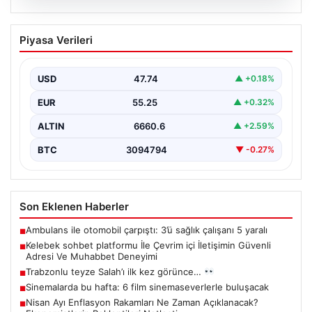
07.08.2026
Trabzonlu teyze Salah’ı ilk kez
Piyasa Verileri
görünce…
{"title": "Trabzonlu Teyze İlk Kez Salah'ı Gördü: Renkli
Anlar Kameralarda", "content": "Trabzon'un sıcak ve…
USD
47.74
▲ +0.18%
EUR
55.25
▲ +0.32%
ALTIN
6660.6
▲ +2.59%
BTC
3094794
▼ -0.27%
Son Eklenen Haberler
Ambulans ile otomobil çarpıştı: 3’ü sağlık çalışanı 5 yaralı
■
Kelebek sohbet platformu İle Çevrim içi İletişimin Güvenli
■
Adresi Ve Muhabbet Deneyimi
Trabzonlu teyze Salah’ı ilk kez görünce…
■
Sinemalarda bu hafta: 6 film sinemaseverlerle buluşacak
■
Nisan Ayı Enflasyon Rakamları Ne Zaman Açıklanacak?
■