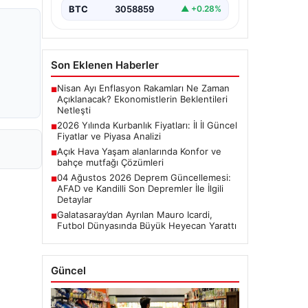
BTC
3058859
▲ +0.28%
Son Eklenen Haberler
Nisan Ayı Enflasyon Rakamları Ne Zaman
■
Açıklanacak? Ekonomistlerin Beklentileri
Netleşti
2026 Yılında Kurbanlık Fiyatları: İl İl Güncel
■
Fiyatlar ve Piyasa Analizi
Açık Hava Yaşam alanlarında Konfor ve
■
bahçe mutfağı Çözümleri
04 Ağustos 2026 Deprem Güncellemesi:
■
AFAD ve Kandilli Son Depremler İle İlgili
Detaylar
Galatasaray’dan Ayrılan Mauro Icardi,
■
Futbol Dünyasında Büyük Heyecan Yarattı
Güncel