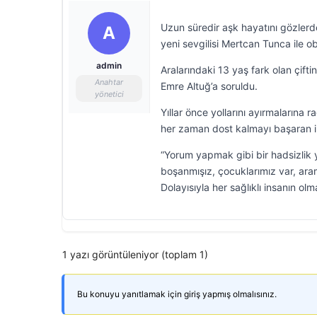
Uzun süredir aşk hayatını gözler
A
yeni sevgilisi Mertcan Tunca ile ob
admin
Aralarındaki 13 yaş fark olan çiftin
Anahtar
Emre Altuğ’a soruldu.
yönetici
Yıllar önce yollarını ayırmaların
her zaman dost kalmayı başaran iki
“Yorum yapmak gibi bir hadsizlik
boşanmışız, çocuklarımız var, aram
Dolayısıyla her sağlıklı insanın ol
1 yazı görüntüleniyor (toplam 1)
Bu konuyu yanıtlamak için giriş yapmış olmalısınız.