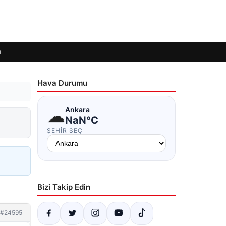
ı
Hava Durumu
☁
Ankara
NaN°C
ŞEHIR SEÇ
Bizi Takip Edin
#24595