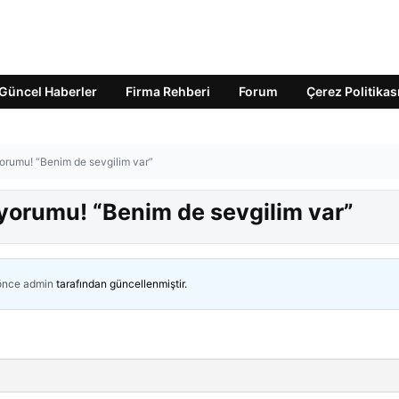
Güncel Haberler
Firma Rehberi
Forum
Çerez Politikas
yorumu! “Benim de sevgilim var”
 yorumu! “Benim de sevgilim var”
 önce
admin
tarafından güncellenmiştir.