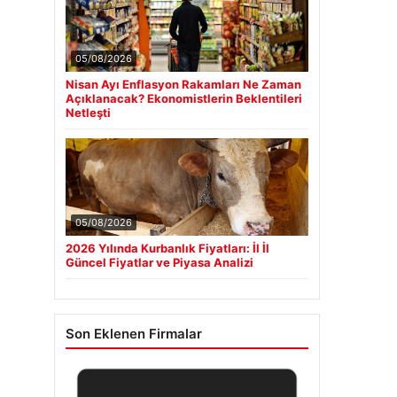
05/08/2026
Nisan Ayı Enflasyon Rakamları Ne Zaman
Açıklanacak? Ekonomistlerin Beklentileri
Netleşti
05/08/2026
2026 Yılında Kurbanlık Fiyatları: İl İl
Güncel Fiyatlar ve Piyasa Analizi
Son Eklenen Firmalar