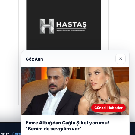
×
Göz Atın
Hastaş Beton
26/05/2026
Güncel Haberler
Emre Altuğ’dan Çağla Şıkel yorumu!
“Benim de sevgilim var”
ıyoruz.
Çerez Politikamız
Reddet
Kabul Et