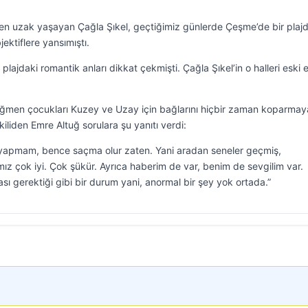
den uzak yaşayan Çağla Şıkel, geçtiğimiz günlerde Çeşme’de bir plaj
jektiflere yansımıştı.
 plajdaki romantik anları dikkat çekmişti. Çağla Şıkel’in o halleri eski e
a rağmen çocukları Kuzey ve Uzay için bağlarını hiçbir zaman koparma
liden Emre Altuğ sorulara şu yanıtı verdi:
 yapmam, bence saçma olur zaten. Yani aradan seneler geçmiş,
ız çok iyi. Çok şükür. Ayrıca haberim de var, benim de sevgilim var.
ması gerektiği gibi bir durum yani, anormal bir şey yok ortada.”