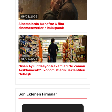
06/08/2026
Sinemalarda bu hafta: 6 film
sinemaseverlerle buluşacak
05/08/2026
Nisan Ayı Enflasyon Rakamları Ne Zaman
Açıklanacak? Ekonomistlerin Beklentileri
Netleşti
Son Eklenen Firmalar