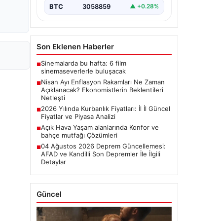
başladı.…
BTC
3058859
▲ +0.28%
Son Eklenen Haberler
Sinemalarda bu hafta: 6 film
■
sinemaseverlerle buluşacak
Nisan Ayı Enflasyon Rakamları Ne Zaman
■
Açıklanacak? Ekonomistlerin Beklentileri
Netleşti
2026 Yılında Kurbanlık Fiyatları: İl İl Güncel
■
Fiyatlar ve Piyasa Analizi
Açık Hava Yaşam alanlarında Konfor ve
■
bahçe mutfağı Çözümleri
04 Ağustos 2026 Deprem Güncellemesi:
■
AFAD ve Kandilli Son Depremler İle İlgili
Detaylar
Güncel