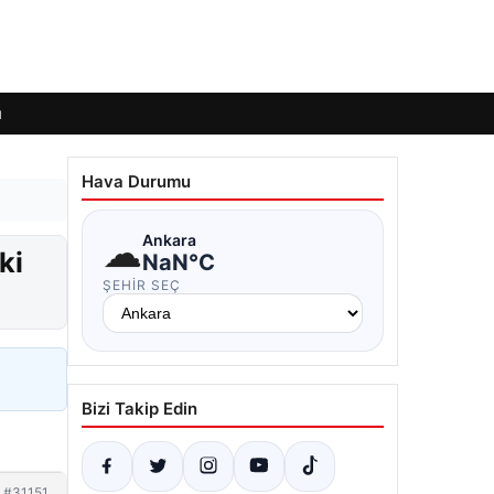
ı
Hava Durumu
☁
Ankara
ki
NaN°C
ŞEHIR SEÇ
Bizi Takip Edin
#31151