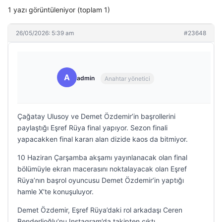
1 yazı görüntüleniyor (toplam 1)
26/05/2026: 5:39 am
#23648
A
admin
Anahtar yönetici
Çağatay Ulusoy ve Demet Özdemir’in başrollerini
paylaştığı Eşref Rüya final yapıyor. Sezon finali
yapacakken final kararı alan dizide kaos da bitmiyor.
10 Haziran Çarşamba akşamı yayınlanacak olan final
bölümüyle ekran macerasını noktalayacak olan Eşref
Rüya’nın başrol oyuncusu Demet Özdemir’in yaptığı
hamle X’te konuşuluyor.
Demet Özdemir, Eşref Rüya’daki rol arkadaşı Ceren
Benderlioğlu’nu Instagram’da takipten çıktı.