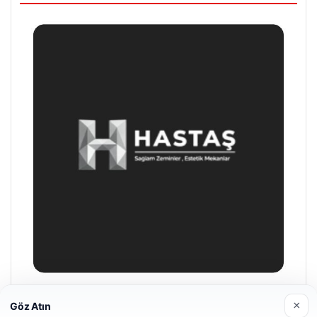
Enes Kaplan Avukatlık Bürosu
×
Göz Atın