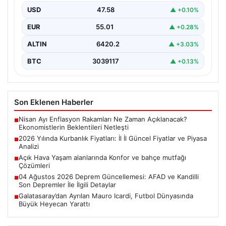
merak ettiği konulardan biri olan kurbanlık fiyatları,…
USD
47.58
▲ +0.10%
EUR
55.01
▲ +0.28%
ALTIN
6420.2
▲ +3.03%
BTC
3039117
▲ +0.13%
Son Eklenen Haberler
Nisan Ayı Enflasyon Rakamları Ne Zaman Açıklanacak?
■
Ekonomistlerin Beklentileri Netleşti
2026 Yılında Kurbanlık Fiyatları: İl İl Güncel Fiyatlar ve Piyasa
■
Analizi
Açık Hava Yaşam alanlarında Konfor ve bahçe mutfağı
■
Çözümleri
04 Ağustos 2026 Deprem Güncellemesi: AFAD ve Kandilli
■
Son Depremler İle İlgili Detaylar
Galatasaray’dan Ayrılan Mauro Icardi, Futbol Dünyasında
■
Büyük Heyecan Yarattı