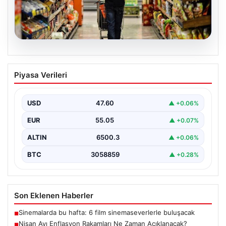
05.08.2026
Nisan Ayı Enflasyon Rakamları Ne
Piyasa Verileri
Zaman Açıklanacak? Ekonomistlerin
Beklentileri Netleşti
USD
47.60
▲ +0.06%
Türkiye İstatistik Kurumu (TÜİK) tarafından açıklanacak
nisan ayı enflasyon verileri için geri sayım başladı.…
EUR
55.05
▲ +0.07%
ALTIN
6500.3
▲ +0.06%
BTC
3058859
▲ +0.28%
Son Eklenen Haberler
Sinemalarda bu hafta: 6 film sinemaseverlerle buluşacak
■
Nisan Ayı Enflasyon Rakamları Ne Zaman Açıklanacak?
■