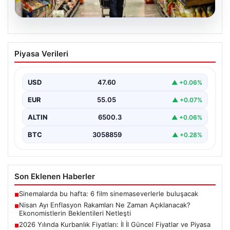
05.08.2026
Nisan Ayı Enflasyon Rakamları Ne
Piyasa Verileri
Zaman Açıklanacak? Ekonomistlerin
Beklentileri Netleşti
USD
47.60
▲ +0.06%
Türkiye İstatistik Kurumu (TÜİK) tarafından açıklanacak
nisan ayı enflasyon verileri için geri sayım başladı.…
EUR
55.05
▲ +0.07%
ALTIN
6500.3
▲ +0.06%
BTC
3058859
▲ +0.28%
Son Eklenen Haberler
Sinemalarda bu hafta: 6 film sinemaseverlerle buluşacak
■
Nisan Ayı Enflasyon Rakamları Ne Zaman Açıklanacak?
■
Ekonomistlerin Beklentileri Netleşti
2026 Yılında Kurbanlık Fiyatları: İl İl Güncel Fiyatlar ve Piyasa
■