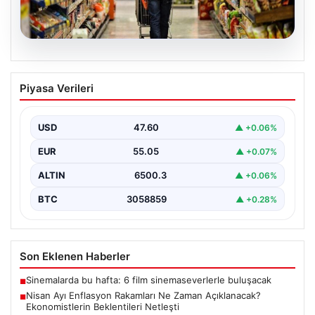
05.08.2026
Nisan Ayı Enflasyon Rakamları Ne
Piyasa Verileri
Zaman Açıklanacak? Ekonomistlerin
Beklentileri Netleşti
USD
47.60
▲ +0.06%
Türkiye İstatistik Kurumu (TÜİK) tarafından açıklanacak
nisan ayı enflasyon verileri için geri sayım başladı.…
EUR
55.05
▲ +0.07%
ALTIN
6500.3
▲ +0.06%
BTC
3058859
▲ +0.28%
Son Eklenen Haberler
Sinemalarda bu hafta: 6 film sinemaseverlerle buluşacak
■
Nisan Ayı Enflasyon Rakamları Ne Zaman Açıklanacak?
■
Ekonomistlerin Beklentileri Netleşti