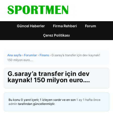
Güncel Haberler
Firma Rehberi
Forum
Çerez Politikası
Ana sayfa
›
Forumlar
›
Finans
›
G.saray’a transfer için dev kaynak!
150 milyon euro….
G.saray’a transfer için dev
kaynak! 150 milyon euro….
Bu konu 0 yanıt içerir, 1 izleyen vardır ve en son
1 ay 1 hafta önce
admin
tarafından güncellenmiştir.