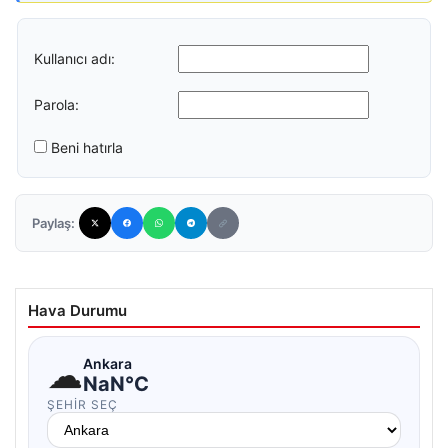
Kullanıcı adı:
Parola:
Beni hatırla
Paylaş:
Hava Durumu
☁
Ankara
NaN°C
ŞEHIR SEÇ