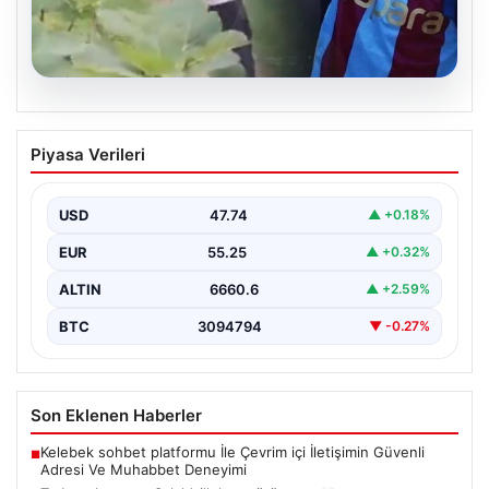
07.08.2026
Trabzonlu teyze Salah’ı ilk kez
Piyasa Verileri
görünce…
{"title": "Trabzonlu Teyze İlk Kez Salah'ı Gördü: Renkli
Anlar Kameralarda", "content": "Trabzon'un sıcak ve…
USD
47.74
▲ +0.18%
EUR
55.25
▲ +0.32%
ALTIN
6660.6
▲ +2.59%
BTC
3094794
▼ -0.27%
Son Eklenen Haberler
Kelebek sohbet platformu İle Çevrim içi İletişimin Güvenli
■
Adresi Ve Muhabbet Deneyimi