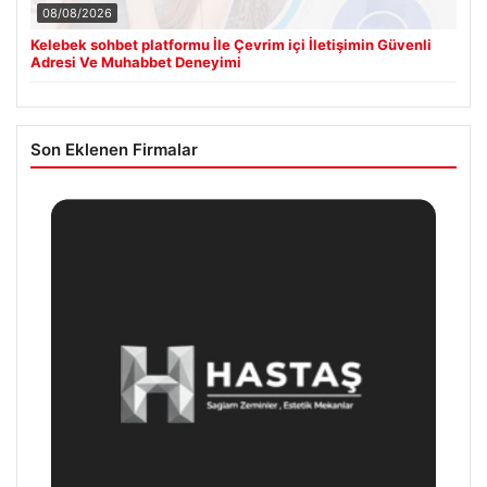
08/08/2026
Kelebek sohbet platformu İle Çevrim içi İletişimin Güvenli
Adresi Ve Muhabbet Deneyimi
Son Eklenen Firmalar