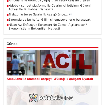
Ambulans ile otomobil çarpıştı: 3’ü sağlık çalışanı 5 yaralı
■
Kelebek sohbet platformu İle Çevrim içi İletişimin Güvenli
■
Adresi Ve Muhabbet Deneyimi
Trabzonlu teyze Salah’ı ilk kez görünce…
■
Sinemalarda bu hafta: 6 film sinemaseverlerle buluşacak
■
Nisan Ayı Enflasyon Rakamları Ne Zaman Açıklanacak?
■
Ekonomistlerin Beklentileri Netleşti
Güncel
08/08/2026
Ambulans ile otomobil çarpıştı: 3’ü sağlık çalışanı 5 yaralı