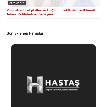
08/08/2026
Kelebek sohbet platformu İle Çevrim içi İletişimin Güvenli
Adresi Ve Muhabbet Deneyimi
Son Eklenen Firmalar