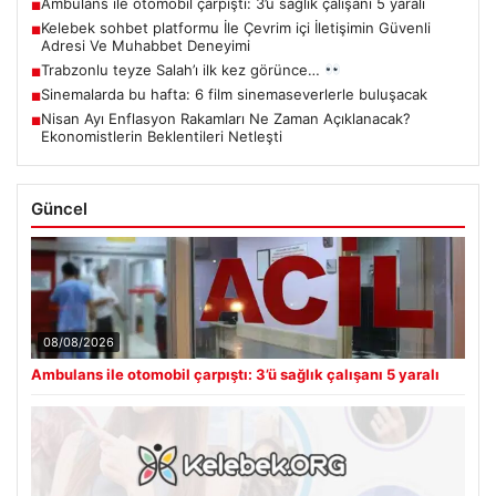
Ambulans ile otomobil çarpıştı: 3’ü sağlık çalışanı 5 yaralı
■
Kelebek sohbet platformu İle Çevrim içi İletişimin Güvenli
■
Adresi Ve Muhabbet Deneyimi
Trabzonlu teyze Salah’ı ilk kez görünce…
■
Sinemalarda bu hafta: 6 film sinemaseverlerle buluşacak
■
Nisan Ayı Enflasyon Rakamları Ne Zaman Açıklanacak?
■
Ekonomistlerin Beklentileri Netleşti
Güncel
08/08/2026
Ambulans ile otomobil çarpıştı: 3’ü sağlık çalışanı 5 yaralı