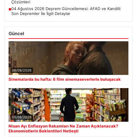
Çözümleri
04 Ağustos 2026 Deprem Güncellemesi: AFAD ve Kandilli
■
Son Depremler İle İlgili Detaylar
Güncel
06/08/2026
Sinemalarda bu hafta: 6 film sinemaseverlerle buluşacak
05/08/2026
Nisan Ayı Enflasyon Rakamları Ne Zaman Açıklanacak?
Ekonomistlerin Beklentileri Netleşti