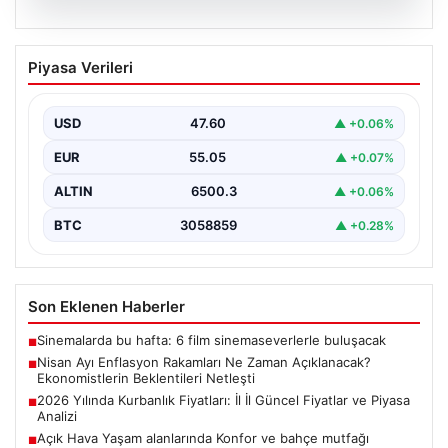
05.08.2026
Nisan Ayı Enflasyon Rakamları Ne
Piyasa Verileri
Zaman Açıklanacak? Ekonomistlerin
Beklentileri Netleşti
USD
47.60
▲ +0.06%
Türkiye İstatistik Kurumu (TÜİK) tarafından açıklanacak
nisan ayı enflasyon verileri için geri sayım başladı.…
EUR
55.05
▲ +0.07%
ALTIN
6500.3
▲ +0.06%
BTC
3058859
▲ +0.28%
Son Eklenen Haberler
Sinemalarda bu hafta: 6 film sinemaseverlerle buluşacak
■
Nisan Ayı Enflasyon Rakamları Ne Zaman Açıklanacak?
■
Ekonomistlerin Beklentileri Netleşti
2026 Yılında Kurbanlık Fiyatları: İl İl Güncel Fiyatlar ve Piyasa
■
Analizi
Açık Hava Yaşam alanlarında Konfor ve bahçe mutfağı
■