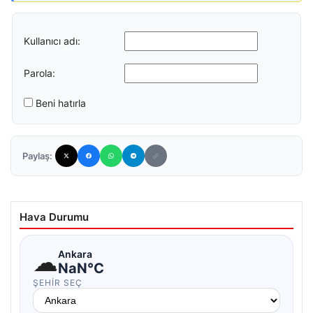
Kullanıcı adı:
Parola:
Beni hatırla
Paylaş:
Hava Durumu
☁
Ankara
NaN°C
ŞEHIR SEÇ