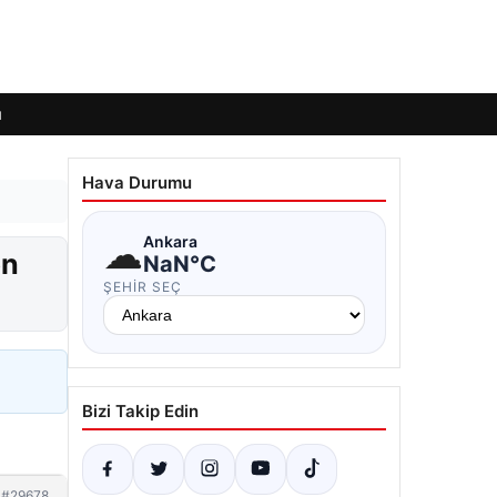
ı
Hava Durumu
☁
Ankara
en
NaN°C
ŞEHIR SEÇ
Bizi Takip Edin
#29678