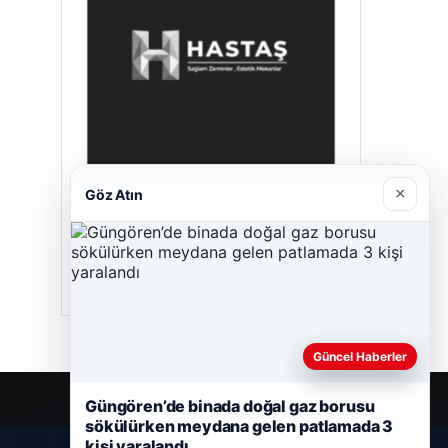
×
Göz Atın
Hastaş Beton
26/05/2026
Güncel Haberler
Güngören’de binada doğal gaz borusu
sökülürken meydana gelen patlamada 3
kişi yaralandı