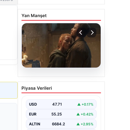
Yan Manşet
06.08.2026
Sinemalarda bu hafta: 6
Piyasa Verileri
film sinemaseverlerle
buluşacak
USD
47.71
▲ +0.17%
EUR
55.25
▲ +0.42%
ALTIN
6684.2
▲ +2.95%