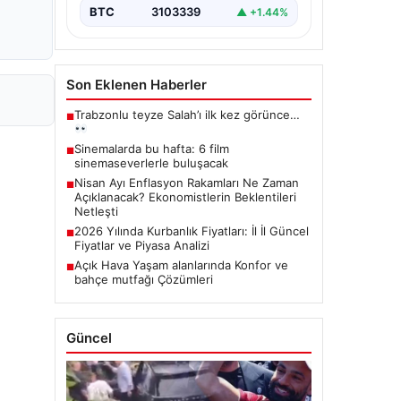
BTC
3103339
▲ +1.44%
Son Eklenen Haberler
Trabzonlu teyze Salah’ı ilk kez görünce…
■
Sinemalarda bu hafta: 6 film
■
sinemaseverlerle buluşacak
Nisan Ayı Enflasyon Rakamları Ne Zaman
■
Açıklanacak? Ekonomistlerin Beklentileri
Netleşti
2026 Yılında Kurbanlık Fiyatları: İl İl Güncel
■
Fiyatlar ve Piyasa Analizi
Açık Hava Yaşam alanlarında Konfor ve
■
bahçe mutfağı Çözümleri
Güncel