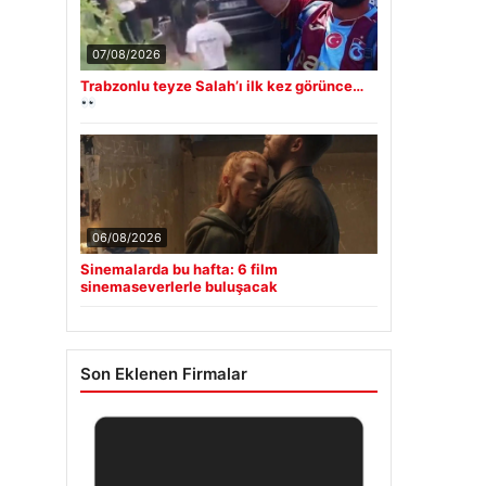
07/08/2026
Trabzonlu teyze Salah’ı ilk kez görünce…
06/08/2026
Sinemalarda bu hafta: 6 film
sinemaseverlerle buluşacak
Son Eklenen Firmalar