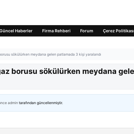
Güncel Haberler
Firma Rehberi
Forum
Çerez Politikas
borusu sökülürken meydana gelen patlamada 3 kişi yaralandı
gaz borusu sökülürken meydana gel
 önce
admin
tarafından güncellenmiştir.