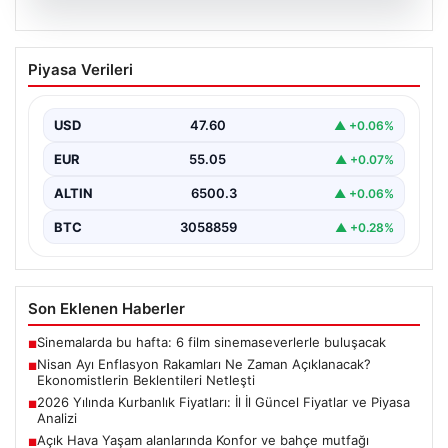
05.08.2026
Nisan Ayı Enflasyon Rakamları Ne
Piyasa Verileri
Zaman Açıklanacak? Ekonomistlerin
Beklentileri Netleşti
USD
47.60
▲ +0.06%
Türkiye İstatistik Kurumu (TÜİK) tarafından açıklanacak
nisan ayı enflasyon verileri için geri sayım başladı.…
EUR
55.05
▲ +0.07%
ALTIN
6500.3
▲ +0.06%
BTC
3058859
▲ +0.28%
Son Eklenen Haberler
Sinemalarda bu hafta: 6 film sinemaseverlerle buluşacak
■
Nisan Ayı Enflasyon Rakamları Ne Zaman Açıklanacak?
■
Ekonomistlerin Beklentileri Netleşti
2026 Yılında Kurbanlık Fiyatları: İl İl Güncel Fiyatlar ve Piyasa
■
Analizi
Açık Hava Yaşam alanlarında Konfor ve bahçe mutfağı
■