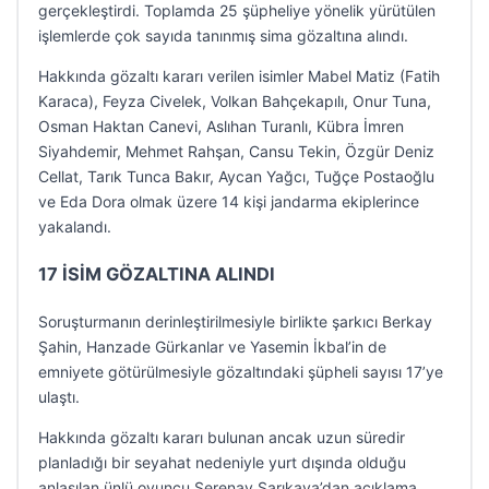
gerçekleştirdi. Toplamda 25 şüpheliye yönelik yürütülen
işlemlerde çok sayıda tanınmış sima gözaltına alındı.
Hakkında gözaltı kararı verilen isimler Mabel Matiz (Fatih
Karaca), Feyza Civelek, Volkan Bahçekapılı, Onur Tuna,
Osman Haktan Canevi, Aslıhan Turanlı, Kübra İmren
Siyahdemir, Mehmet Rahşan, Cansu Tekin, Özgür Deniz
Cellat, Tarık Tunca Bakır, Aycan Yağcı, Tuğçe Postaoğlu
ve Eda Dora olmak üzere 14 kişi jandarma ekiplerince
yakalandı.
17 İSİM GÖZALTINA ALINDI
Soruşturmanın derinleştirilmesiyle birlikte şarkıcı Berkay
Şahin, Hanzade Gürkanlar ve Yasemin İkbal’in de
emniyete götürülmesiyle gözaltındaki şüpheli sayısı 17’ye
ulaştı.
Hakkında gözaltı kararı bulunan ancak uzun süredir
planladığı bir seyahat nedeniyle yurt dışında olduğu
anlaşılan ünlü oyuncu Serenay Sarıkaya’dan açıklama