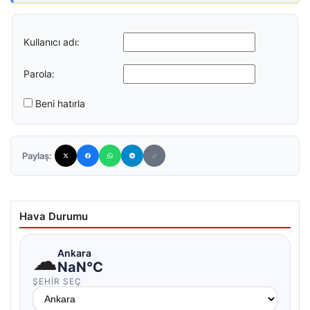
Kullanıcı adı:
Parola:
Beni hatırla
Paylaş:
Hava Durumu
☁
Ankara
NaN°C
ŞEHIR SEÇ