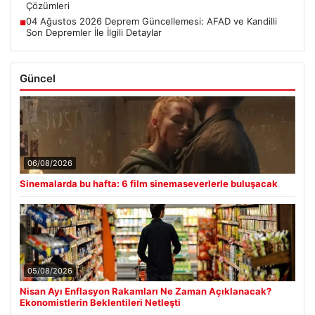
Çözümleri
04 Ağustos 2026 Deprem Güncellemesi: AFAD ve Kandilli
■
Son Depremler İle İlgili Detaylar
Güncel
06/08/2026
Sinemalarda bu hafta: 6 film sinemaseverlerle buluşacak
05/08/2026
Nisan Ayı Enflasyon Rakamları Ne Zaman Açıklanacak?
Ekonomistlerin Beklentileri Netleşti