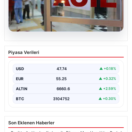
08.08.2026
Ambulans ile otomobil çarpıştı: 3’ü
Piyasa Verileri
sağlık çalışanı 5 yaralı
USD
47.74
▲ +0.18%
EUR
55.25
▲ +0.32%
ALTIN
6660.6
▲ +2.59%
BTC
3104752
▲ +0.30%
Son Eklenen Haberler