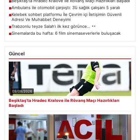
Beşiktaş’ta Hradec Kralove ile Rövanş Maçı Hazırlıkları Başladı
■
Ambulans ile otomobil çarpıştı: 3’ü sağlık çalışanı 5 yaralı
■
Kelebek sohbet platformu İle Çevrim içi İletişimin Güvenli
■
Adresi Ve Muhabbet Deneyimi
Trabzonlu teyze Salah’ı ilk kez görünce…
■
Sinemalarda bu hafta: 6 film sinemaseverlerle buluşacak
■
Güncel
09/08/2026
Beşiktaş’ta Hradec Kralove ile Rövanş Maçı Hazırlıkları
Başladı