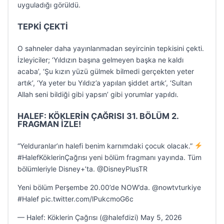
uyguladığı görüldü.
TEPKİ ÇEKTİ
O sahneler daha yayınlanmadan seyircinin tepkisini çekti.
İzleyiciler; ‘Yıldızın başına gelmeyen başka ne kaldı
acaba’, ‘Şu kızın yüzü gülmek bilmedi gerçekten yeter
artık’, ‘Ya yeter bu Yıldız’a yapılan şiddet artık’, ‘Sultan
Allah seni bildiği gibi yapsın’ gibi yorumlar yapıldı.
HALEF: KÖKLERİN ÇAĞRISI 31. BÖLÜM 2.
FRAGMAN İZLE!
“Yelduranlar’ın halefi benim karnımdaki çocuk olacak.”
#HalefKöklerinÇağrısı yeni bölüm fragmanı yayında. Tüm
bölümleriyle Disney+’ta. @DisneyPlusTR
Yeni bölüm Perşembe 20.00’de NOW’da. @nowtvturkiye
#Halef pic.twitter.com/lPukcmoG6c
— Halef: Köklerin Çağrısı (@halefdizi) May 5, 2026