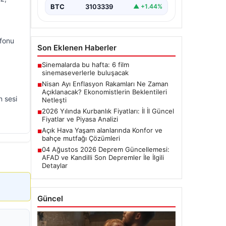
başladı.…
BTC
3103339
▲ +1.44%
ofonu
Son Eklenen Haberler
Sinemalarda bu hafta: 6 film
■
sinemaseverlerle buluşacak
Nisan Ayı Enflasyon Rakamları Ne Zaman
■
Açıklanacak? Ekonomistlerin Beklentileri
n sesi
Netleşti
2026 Yılında Kurbanlık Fiyatları: İl İl Güncel
■
Fiyatlar ve Piyasa Analizi
Açık Hava Yaşam alanlarında Konfor ve
■
bahçe mutfağı Çözümleri
04 Ağustos 2026 Deprem Güncellemesi:
■
AFAD ve Kandilli Son Depremler İle İlgili
Detaylar
Güncel