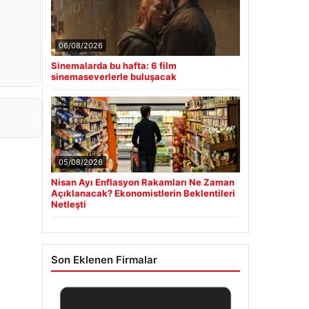
06/08/2026
Sinemalarda bu hafta: 6 film
sinemaseverlerle buluşacak
05/08/2026
Nisan Ayı Enflasyon Rakamları Ne Zaman
Açıklanacak? Ekonomistlerin Beklentileri
Netleşti
Son Eklenen Firmalar