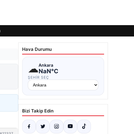
ı
Hava Durumu
☁
Ankara
NaN°C
ŞEHIR SEÇ
Bizi Takip Edin
#22337