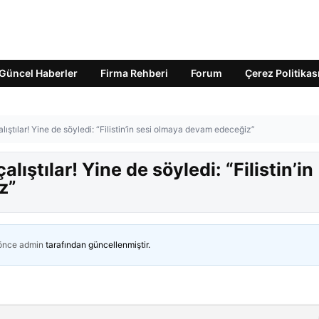
Güncel Haberler
Firma Rehberi
Forum
Çerez Politikas
ıştılar! Yine de söyledi: “Filistin’in sesi olmaya devam edeceğiz”
ıştılar! Yine de söyledi: “Filistin’in
z”
 önce
admin
tarafından güncellenmiştir.