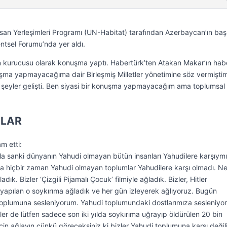
İnsan Yerleşimleri Programı (UN-Habitat) tarafından Azerbaycan’ın baş
tsel Forumu’nda yer aldı.
n kurucusu olarak konuşma yaptı. Habertürk’ten Atakan Makar’ın hab
onuşma yapmayacağıma dair Birleşmiş Milletler yönetimine söz vermişt
şeyler gelişti. Ben siyasi bir konuşma yapmayacağım ama toplumsal 
ILAR
m etti:
rla sanki dünyanın Yahudi olmayan bütün insanları Yahudilere karşıymı
yada hiçbir zaman Yahudi olmayan toplumlar Yahudilere karşı olmadı. N
ladık. Bizler ‘Çizgili Pijamalı Çocuk’ filmiyle ağladık. Bizler, Hitler
 yapılan o soykırıma ağladık ve her gün izleyerek ağlıyoruz. Bugün
oplumuna sesleniyorum. Yahudi toplumundaki dostlarımıza sesleniyo
sizler de lütfen sadece son iki yılda soykırıma uğrayıp öldürülen 20 bin
için ağlayın çünkü göreceksiniz ki bizler Yahudi toplumuna karşı değil