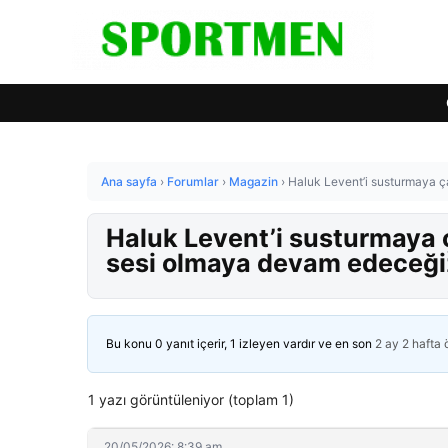
Ana sayfa
›
Forumlar
›
Magazin
›
Haluk Levent’i susturmaya çal
Haluk Levent’i susturmaya çal
sesi olmaya devam edeceği
Bu konu 0 yanıt içerir, 1 izleyen vardır ve en son
2 ay 2 hafta
1 yazı görüntüleniyor (toplam 1)
20/05/2026: 8:39 am