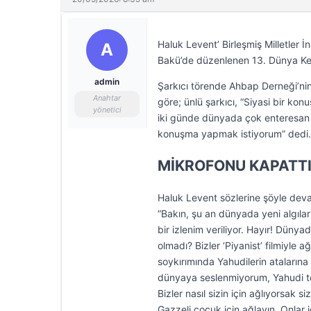
Haluk Levent’ Birleşmiş Milletler 
A
Bakü’de düzenlenen 13. Dünya Ken
admin
Şarkıcı törende Ahbap Derneği’ni
Anahtar
göre; ünlü şarkıcı, “Siyasi bir k
yönetici
iki günde dünyada çok enteresan 
konuşma yapmak istiyorum” dedi.
MİKROFONU KAPATT
Haluk Levent sözlerine şöyle deva
“Bakın, şu an dünyada yeni algıla
bir izlenim veriliyor. Hayır! Dün
olmadı? Bizler ‘Piyanist’ filmiyle ağ
soykırımında Yahudilerin atalarına
dünyaya seslenmiyorum, Yahudi t
Bizler nasıl sizin için ağlıyorsak 
Gazzeli çocuk için ağlayın. Onlar 