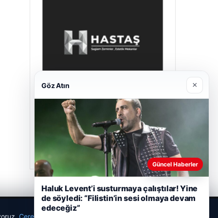
×
Göz Atın
Hastaş Beton
26/05/2026
Güncel Haberler
Haluk Levent’i susturmaya çalıştılar! Yine
de söyledi: “Filistin’in sesi olmaya devam
edeceğiz”
ıyoruz.
Çerez Politikamız
Reddet
Kabul Et