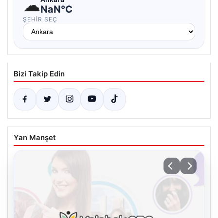
☁
NaN°C
ŞEHIR SEÇ
Bizi Takip Edin
Yan Manşet