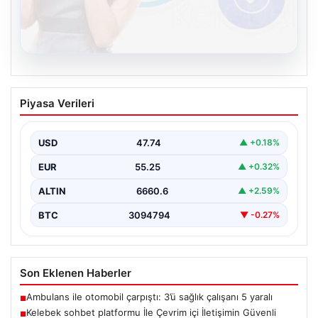
08.08.2026
Kelebek sohbet platformu İle Çevrim içi
Piyasa Verileri
İletişimin Güvenli Adresi Ve Muhabbet
Deneyimi
USD
47.74
▲ +0.18%
İnternet dünyasında kullanıcıların güvenli bir biçimde
bağlantı kurması ciddi bir önem taşımaktadır. Halen
EUR
55.25
▲ +0.32%
çeşitli…
ALTIN
6660.6
▲ +2.59%
BTC
3094794
▼ -0.27%
Son Eklenen Haberler
Ambulans ile otomobil çarpıştı: 3’ü sağlık çalışanı 5 yaralı
■
Kelebek sohbet platformu İle Çevrim içi İletişimin Güvenli
■