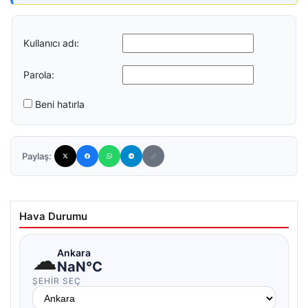
Kullanıcı adı:
Parola:
Beni hatırla
Paylaş:
Hava Durumu
☁
Ankara
NaN°C
ŞEHIR SEÇ