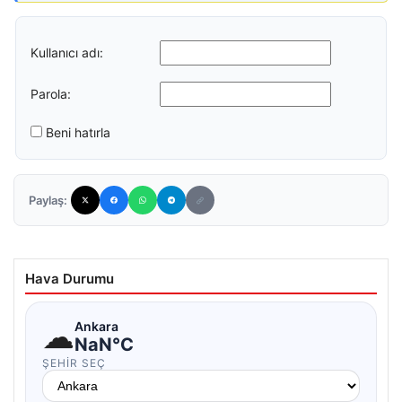
Kullanıcı adı:
Parola:
Beni hatırla
Paylaş:
Hava Durumu
☁
Ankara
NaN°C
ŞEHIR SEÇ