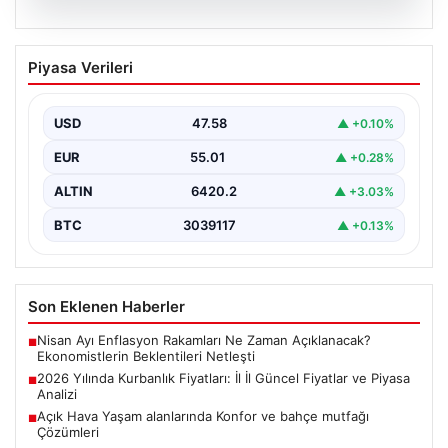
05.08.2026
2026 Yılında Kurbanlık Fiyatları: İl İl
Piyasa Verileri
Güncel Fiyatlar ve Piyasa Analizi
2026 Kurban Bayramı öncesinde vatandaşların en çok
merak ettiği konulardan biri olan kurbanlık fiyatları,…
USD
47.58
▲ +0.10%
EUR
55.01
▲ +0.28%
ALTIN
6420.2
▲ +3.03%
BTC
3039117
▲ +0.13%
Son Eklenen Haberler
Nisan Ayı Enflasyon Rakamları Ne Zaman Açıklanacak?
■
Ekonomistlerin Beklentileri Netleşti
2026 Yılında Kurbanlık Fiyatları: İl İl Güncel Fiyatlar ve Piyasa
■
Analizi
Açık Hava Yaşam alanlarında Konfor ve bahçe mutfağı
■
Çözümleri