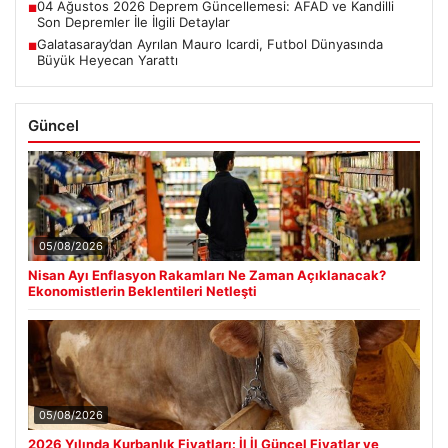
04 Ağustos 2026 Deprem Güncellemesi: AFAD ve Kandilli
■
Son Depremler İle İlgili Detaylar
Galatasaray’dan Ayrılan Mauro Icardi, Futbol Dünyasında
■
Büyük Heyecan Yarattı
Güncel
05/08/2026
Nisan Ayı Enflasyon Rakamları Ne Zaman Açıklanacak?
Ekonomistlerin Beklentileri Netleşti
05/08/2026
2026 Yılında Kurbanlık Fiyatları: İl İl Güncel Fiyatlar ve