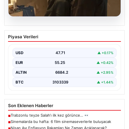
06.08.2026
Sinemalarda bu hafta: 6 film
Piyasa Verileri
sinemaseverlerle buluşacak
USD
47.71
▲ +0.17%
EUR
55.25
▲ +0.42%
ALTIN
6684.2
▲ +2.95%
BTC
3103339
▲ +1.44%
Son Eklenen Haberler
Trabzonlu teyze Salah’ı ilk kez görünce…
■
Sinemalarda bu hafta: 6 film sinemaseverlerle buluşacak
■
Nisan Ayı Enflasyon Rakamları Ne Zaman Açıklanacak?
■