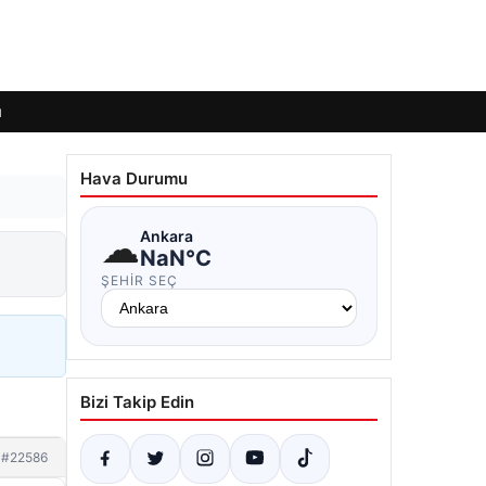
ı
Hava Durumu
☁
Ankara
NaN°C
ŞEHIR SEÇ
Bizi Takip Edin
#22586