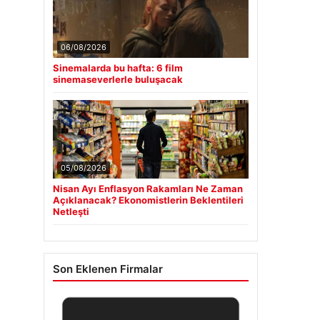
06/08/2026
Sinemalarda bu hafta: 6 film
sinemaseverlerle buluşacak
05/08/2026
Nisan Ayı Enflasyon Rakamları Ne Zaman
Açıklanacak? Ekonomistlerin Beklentileri
Netleşti
Son Eklenen Firmalar