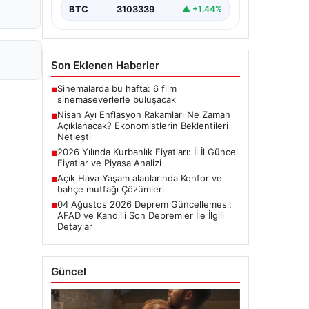
başladı.…
BTC
3103339
▲ +1.44%
Son Eklenen Haberler
Sinemalarda bu hafta: 6 film
■
sinemaseverlerle buluşacak
Nisan Ayı Enflasyon Rakamları Ne Zaman
■
Açıklanacak? Ekonomistlerin Beklentileri
Netleşti
2026 Yılında Kurbanlık Fiyatları: İl İl Güncel
■
Fiyatlar ve Piyasa Analizi
Açık Hava Yaşam alanlarında Konfor ve
■
bahçe mutfağı Çözümleri
04 Ağustos 2026 Deprem Güncellemesi:
■
AFAD ve Kandilli Son Depremler İle İlgili
Detaylar
Güncel