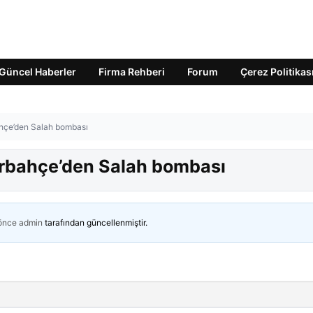
Güncel Haberler
Firma Rehberi
Forum
Çerez Politikas
ahçe’den Salah bombası
nerbahçe’den Salah bombası
 önce
admin
tarafından güncellenmiştir.