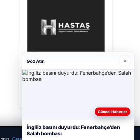
×
Göz Atın
Hastaş Beton
26/05/2026
Güncel Haberler
İngiliz basını duyurdu: Fenerbahçe’den
Salah bombası
ıyoruz.
Çerez Politikamız
Reddet
Kabul Et