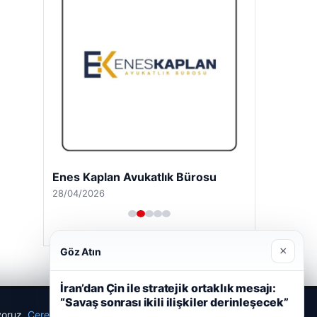
Enes Kaplan Avukatlık Bürosu
28/04/2026
×
Göz Atın
İran’dan Çin ile stratejik ortaklık mesajı:
“Savaş sonrası ikili ilişkiler derinleşecek”
ıyoruz.
Çerez Politikamız
Reddet
Kabul Et