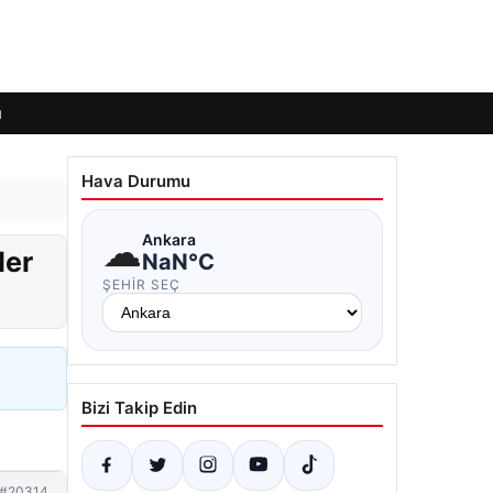
ı
Hava Durumu
☁
Ankara
ler
NaN°C
ŞEHIR SEÇ
Bizi Takip Edin
#20314