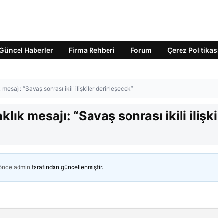
Güncel Haberler
Firma Rehberi
Forum
Çerez Politikas
ık mesajı: “Savaş sonrası ikili ilişkiler derinleşecek”
aklık mesajı: “Savaş sonrası ikili ilişki
 önce
admin
tarafından güncellenmiştir.