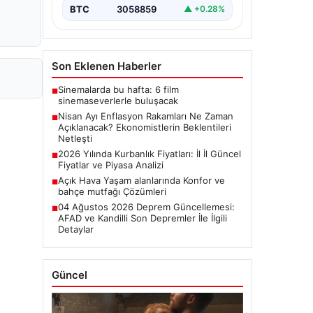
başladı.…
BTC
3058859
▲ +0.28%
Son Eklenen Haberler
Sinemalarda bu hafta: 6 film
■
sinemaseverlerle buluşacak
Nisan Ayı Enflasyon Rakamları Ne Zaman
■
Açıklanacak? Ekonomistlerin Beklentileri
Netleşti
2026 Yılında Kurbanlık Fiyatları: İl İl Güncel
■
Fiyatlar ve Piyasa Analizi
Açık Hava Yaşam alanlarında Konfor ve
■
bahçe mutfağı Çözümleri
04 Ağustos 2026 Deprem Güncellemesi:
■
AFAD ve Kandilli Son Depremler İle İlgili
Detaylar
Güncel