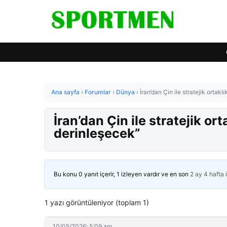
Ana sayfa
›
Forumlar
›
Dünya
›
İran’dan Çin ile stratejik ortakl
İran’dan Çin ile stratejik ort
derinleşecek”
Bu konu 0 yanıt içerir, 1 izleyen vardır ve en son
2 ay 4 hafta
1 yazı görüntüleniyor (toplam 1)
10/05/2026: 5:09 am