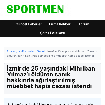
Güncel Haberler
Firma Rehberi
Forum
Çerez Politikası
Ana sayfa
›
Forumlar
›
Genel
›
İzmir’de 25 yaşındaki Mihriban Yılmaz’ı
öldüren sanık hakkında ağırlaştırılmış müebbet hapis cezası istendi
İzmir’de 25 yaşındaki Mihriban
Yılmaz’ı öldüren sanık
hakkında ağırlaştırılmış
müebbet hapis cezası istendi
Bu konu 0 yanıt içerir, 1 izleyen vardır ve en son
3 ay önce
admin