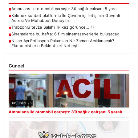
Ambulans ile otomobil çarpıştı: 3’ü sağlık çalışanı 5 yaralı
■
Kelebek sohbet platformu İle Çevrim içi İletişimin Güvenli
■
Adresi Ve Muhabbet Deneyimi
Trabzonlu teyze Salah’ı ilk kez görünce…
■
Sinemalarda bu hafta: 6 film sinemaseverlerle buluşacak
■
Nisan Ayı Enflasyon Rakamları Ne Zaman Açıklanacak?
■
Ekonomistlerin Beklentileri Netleşti
Güncel
08/08/2026
Ambulans ile otomobil çarpıştı: 3’ü sağlık çalışanı 5 yaralı