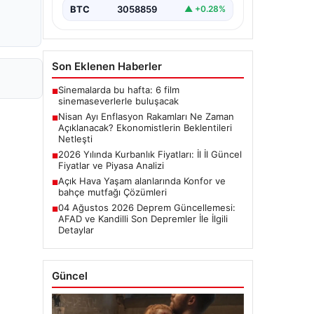
başladı.…
BTC
3058859
▲ +0.28%
Son Eklenen Haberler
Sinemalarda bu hafta: 6 film
■
sinemaseverlerle buluşacak
Nisan Ayı Enflasyon Rakamları Ne Zaman
■
Açıklanacak? Ekonomistlerin Beklentileri
Netleşti
2026 Yılında Kurbanlık Fiyatları: İl İl Güncel
■
Fiyatlar ve Piyasa Analizi
Açık Hava Yaşam alanlarında Konfor ve
■
bahçe mutfağı Çözümleri
04 Ağustos 2026 Deprem Güncellemesi:
■
AFAD ve Kandilli Son Depremler İle İlgili
Detaylar
Güncel