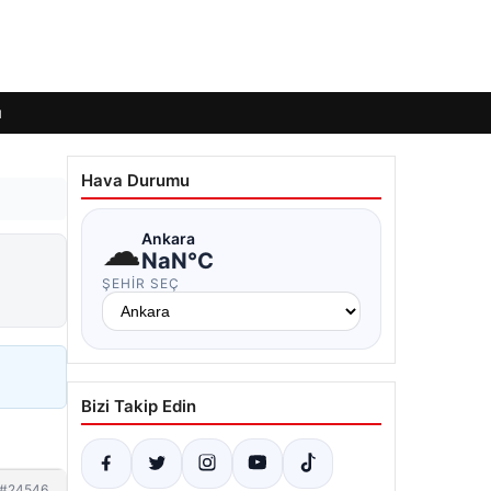
ı
Hava Durumu
☁
Ankara
NaN°C
ŞEHIR SEÇ
Bizi Takip Edin
#24546