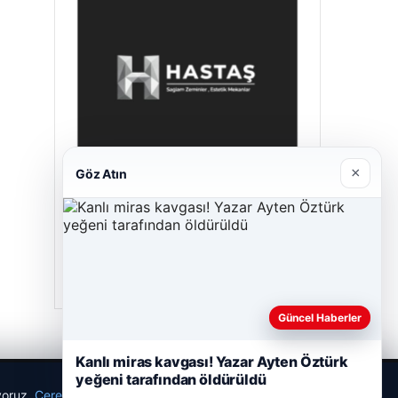
×
Göz Atın
Hastaş Beton
26/05/2026
Güncel Haberler
Kanlı miras kavgası! Yazar Ayten Öztürk
yeğeni tarafından öldürüldü
ıyoruz.
Çerez Politikamız
Reddet
Kabul Et