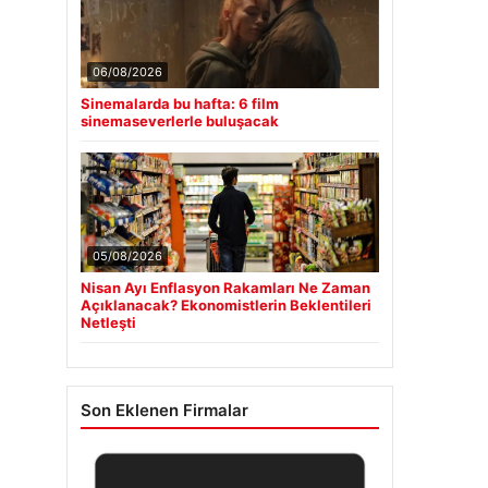
06/08/2026
Sinemalarda bu hafta: 6 film
sinemaseverlerle buluşacak
05/08/2026
Nisan Ayı Enflasyon Rakamları Ne Zaman
Açıklanacak? Ekonomistlerin Beklentileri
Netleşti
Son Eklenen Firmalar