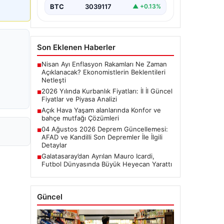
BTC
3039117
▲ +0.13%
Son Eklenen Haberler
Nisan Ayı Enflasyon Rakamları Ne Zaman
■
Açıklanacak? Ekonomistlerin Beklentileri
Netleşti
2026 Yılında Kurbanlık Fiyatları: İl İl Güncel
■
Fiyatlar ve Piyasa Analizi
Açık Hava Yaşam alanlarında Konfor ve
■
bahçe mutfağı Çözümleri
04 Ağustos 2026 Deprem Güncellemesi:
■
AFAD ve Kandilli Son Depremler İle İlgili
Detaylar
Galatasaray’dan Ayrılan Mauro Icardi,
■
Futbol Dünyasında Büyük Heyecan Yarattı
Güncel