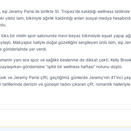
şi Jeremy Parisi ile birlikte St. Tropez’de katıldığı wellness tatilinde
i yıldız isim, bikiniyle ağırlık kaldırdığı anları sosyal medya hesabın
ldu.
i lüks bir otelin spor salonunda mavi-beyaz bikinisiyle squat yapıp ağı
aylaştı. Makyajsız haliyle doğal güzelliğini sergileyen ünlü isim, eşi J
 de gönderisinde yer verdi.
nmenin yanı sıra spor ve sağlıklı beslenme de dikkat çekti. Kelly Brook
 paylaşırken gönderisine “ışıltılı bir wellness haftası” notunu düştü.
k ve Jeremy Parisi çifti, geçtiğimiz günlerde Jeremy’nin 41’inci yaş
atillerinde denizin ve güneşin tadını çıkaran çift, romantik halleriyle