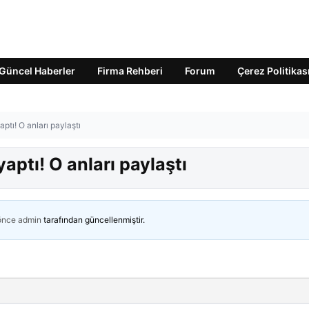
Güncel Haberler
Firma Rehberi
Forum
Çerez Politikas
aptı! O anları paylaştı
yaptı! O anları paylaştı
 önce
admin
tarafından güncellenmiştir.