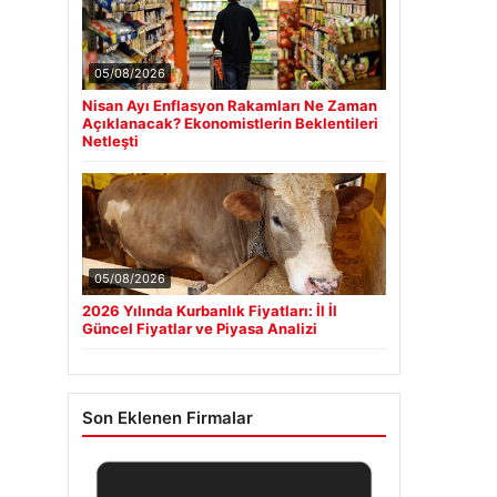
05/08/2026
Nisan Ayı Enflasyon Rakamları Ne Zaman
Açıklanacak? Ekonomistlerin Beklentileri
Netleşti
05/08/2026
2026 Yılında Kurbanlık Fiyatları: İl İl
Güncel Fiyatlar ve Piyasa Analizi
Son Eklenen Firmalar