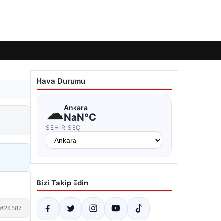
ı
Hava Durumu
☁
Ankara
NaN°C
ŞEHIR SEÇ
Bizi Takip Edin
#24587