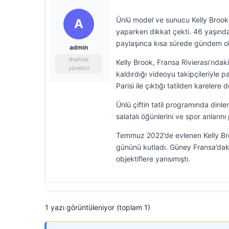
Ünlü model ve sunucu Kelly Brook, e
A
yaparken dikkat çekti. 46 yaşındak
paylaşınca kısa sürede gündem o
admin
Anahtar
Kelly Brook, Fransa Rivierası’ndak
yönetici
kaldırdığı videoyu takipçileriyle p
Parisi ile çıktığı tatilden karelere
Ünlü çiftin tatil programında dinle
salatalı öğünlerini ve spor anlarını
Temmuz 2022’de evlenen Kelly Broo
gününü kutladı. Güney Fransa’daki t
objektiflere yansımıştı.
1 yazı görüntüleniyor (toplam 1)