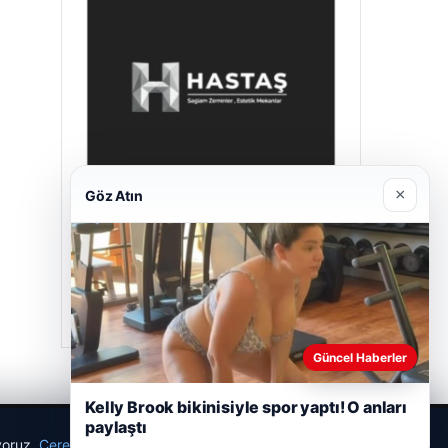
×
Göz Atın
Hastaş Beton
26/05/2026
Güncel Haberler
Kelly Brook bikinisiyle spor yaptı! O anları
paylaştı
ıyoruz.
Çerez Politikamız
Reddet
Kabul Et