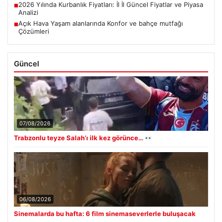
2026 Yılında Kurbanlık Fiyatları: İl İl Güncel Fiyatlar ve Piyasa
■
Analizi
Açık Hava Yaşam alanlarında Konfor ve bahçe mutfağı
■
Çözümleri
Güncel
07/08/2026
Trabzonlu teyze Salah’ı ilk kez görünce…
06/08/2026
Sinemalarda bu hafta: 6 film sinemaseverlerle buluşacak