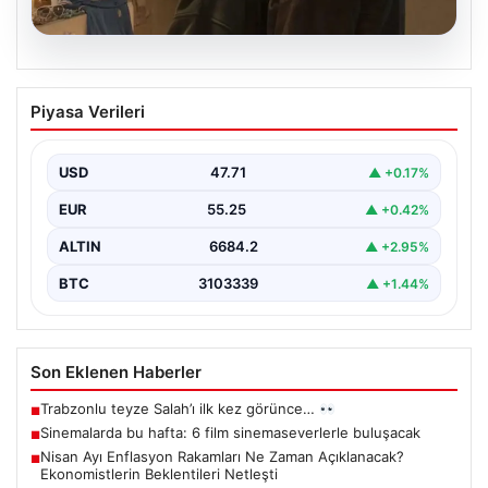
06.08.2026
Sinemalarda bu hafta: 6 film
Piyasa Verileri
sinemaseverlerle buluşacak
USD
47.71
▲ +0.17%
EUR
55.25
▲ +0.42%
ALTIN
6684.2
▲ +2.95%
BTC
3103339
▲ +1.44%
Son Eklenen Haberler
Trabzonlu teyze Salah’ı ilk kez görünce…
■
Sinemalarda bu hafta: 6 film sinemaseverlerle buluşacak
■
Nisan Ayı Enflasyon Rakamları Ne Zaman Açıklanacak?
■
Ekonomistlerin Beklentileri Netleşti