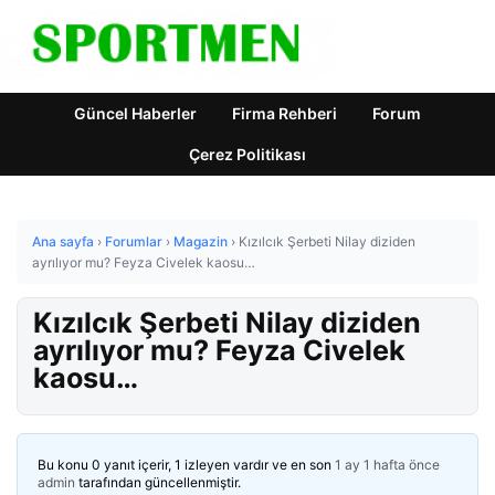
Güncel Haberler
Firma Rehberi
Forum
Çerez Politikası
Ana sayfa
›
Forumlar
›
Magazin
›
Kızılcık Şerbeti Nilay diziden
ayrılıyor mu? Feyza Civelek kaosu…
Kızılcık Şerbeti Nilay diziden
ayrılıyor mu? Feyza Civelek
kaosu…
Bu konu 0 yanıt içerir, 1 izleyen vardır ve en son
1 ay 1 hafta önce
admin
tarafından güncellenmiştir.