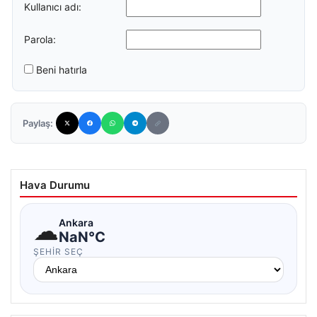
Kullanıcı adı:
Parola:
Beni hatırla
Paylaş:
Hava Durumu
☁
Ankara
NaN°C
ŞEHIR SEÇ