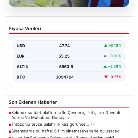
07.08.2026
Trabzonlu teyze Salah’ı ilk kez
Piyasa Verileri
görünce…
{"title": "Trabzonlu Teyze İlk Kez Salah'ı Gördü: Renkli
Anlar Kameralarda", "content": "Trabzon'un sıcak ve…
USD
47.74
▲ +0.18%
EUR
55.25
▲ +0.32%
ALTIN
6660.6
▲ +2.59%
BTC
3094794
▼ -0.27%
Son Eklenen Haberler
Kelebek sohbet platformu İle Çevrim içi İletişimin Güvenli
■
Adresi Ve Muhabbet Deneyimi
Trabzonlu teyze Salah’ı ilk kez görünce…
■
Sinemalarda bu hafta: 6 film sinemaseverlerle buluşacak
■
Nisan Ayı Enflasyon Rakamları Ne Zaman Açıklanacak?