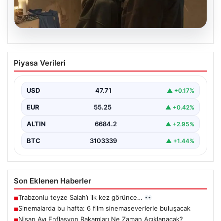
06.08.2026
Sinemalarda bu hafta: 6 film
Piyasa Verileri
sinemaseverlerle buluşacak
USD
47.71
▲ +0.17%
EUR
55.25
▲ +0.42%
ALTIN
6684.2
▲ +2.95%
BTC
3103339
▲ +1.44%
Son Eklenen Haberler
Trabzonlu teyze Salah’ı ilk kez görünce…
■
Sinemalarda bu hafta: 6 film sinemaseverlerle buluşacak
■
Nisan Ayı Enflasyon Rakamları Ne Zaman Açıklanacak?
■