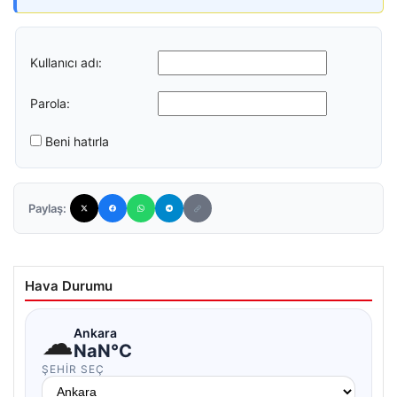
Kullanıcı adı:
Parola:
Beni hatırla
Paylaş:
Hava Durumu
☁
Ankara
NaN°C
ŞEHIR SEÇ