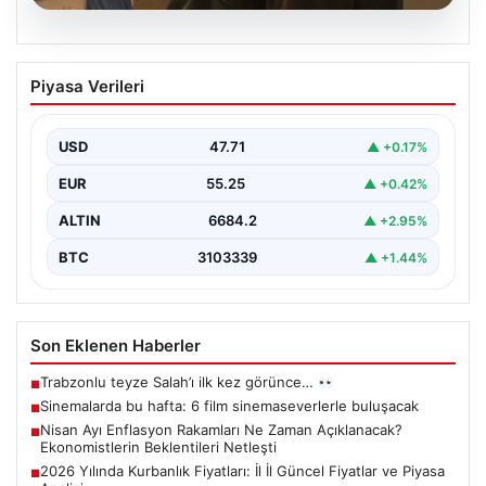
06.08.2026
Sinemalarda bu hafta: 6 film
Piyasa Verileri
sinemaseverlerle buluşacak
USD
47.71
▲ +0.17%
EUR
55.25
▲ +0.42%
ALTIN
6684.2
▲ +2.95%
BTC
3103339
▲ +1.44%
Son Eklenen Haberler
Trabzonlu teyze Salah’ı ilk kez görünce…
■
Sinemalarda bu hafta: 6 film sinemaseverlerle buluşacak
■
Nisan Ayı Enflasyon Rakamları Ne Zaman Açıklanacak?
■
Ekonomistlerin Beklentileri Netleşti
2026 Yılında Kurbanlık Fiyatları: İl İl Güncel Fiyatlar ve Piyasa
■