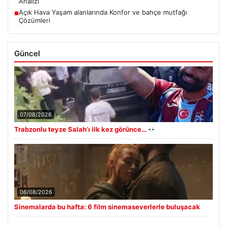
Analizi
Açık Hava Yaşam alanlarında Konfor ve bahçe mutfağı
■
Çözümleri
Güncel
07/08/2026
Trabzonlu teyze Salah’ı ilk kez görünce…
06/08/2026
Sinemalarda bu hafta: 6 film sinemaseverlerle buluşacak