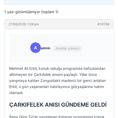
1 yazı görüntüleniyor (toplam 1)
27/06/2026: 1:28 pm
#30784
A
admin
Anahtar yönetici
Mehmet Ali Erbil, konuk olduğu programda hafızasından
silinmeyen bir Çarkıfelek anısını paylaştı. Yıllar önce
yarışmaya katılan Zonguldaklı madenci bir genci anlatan
Erbil, o gün yaşananları hatırlayınca gözyaşlarına hakim
olamadı.
ÇARKIFELEK ANISI GÜNDEME GELDİ
Bana Göre TV’de yayınlanan Katarsis programına konuk