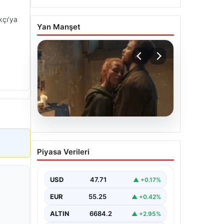
kçı’ya
Yan Manşet
06.08.2026
Sinemalarda bu hafta: 6
Piyasa Verileri
film sinemaseverlerle
buluşacak
USD
47.71
▲ +0.17%
EUR
55.25
▲ +0.42%
ALTIN
6684.2
▲ +2.95%