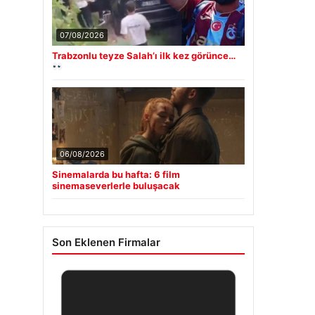
07/08/2026
Trabzonlu teyze Salah’ı ilk kez görünce…
06/08/2026
Sinemalarda bu hafta: 6 film
sinemaseverlerle buluşacak
Son Eklenen Firmalar