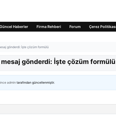
Güncel Haberler
Firma Rehberi
Forum
Çerez Politikas
esaj gönderdi: İşte çözüm formülü
 mesaj gönderdi: İşte çözüm formülü
 önce
admin
tarafından güncellenmiştir.