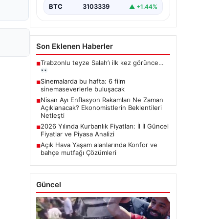
BTC
3103339
▲ +1.44%
Son Eklenen Haberler
Trabzonlu teyze Salah’ı ilk kez görünce…
■
Sinemalarda bu hafta: 6 film
■
sinemaseverlerle buluşacak
Nisan Ayı Enflasyon Rakamları Ne Zaman
■
Açıklanacak? Ekonomistlerin Beklentileri
Netleşti
2026 Yılında Kurbanlık Fiyatları: İl İl Güncel
■
Fiyatlar ve Piyasa Analizi
Açık Hava Yaşam alanlarında Konfor ve
■
bahçe mutfağı Çözümleri
Güncel