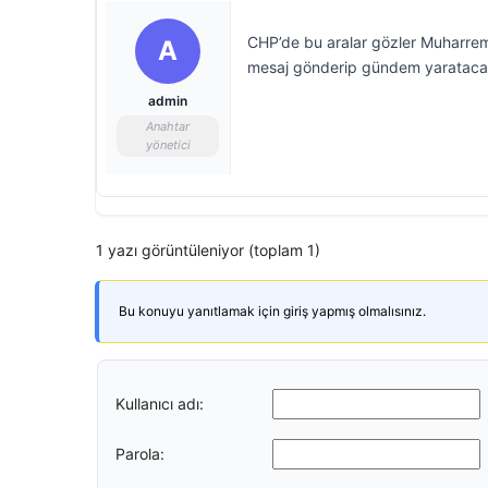
CHP’de bu aralar gözler Muharrem
A
mesaj gönderip gündem yaratacak 
admin
Anahtar
yönetici
1 yazı görüntüleniyor (toplam 1)
Bu konuyu yanıtlamak için giriş yapmış olmalısınız.
Kullanıcı adı:
Parola: