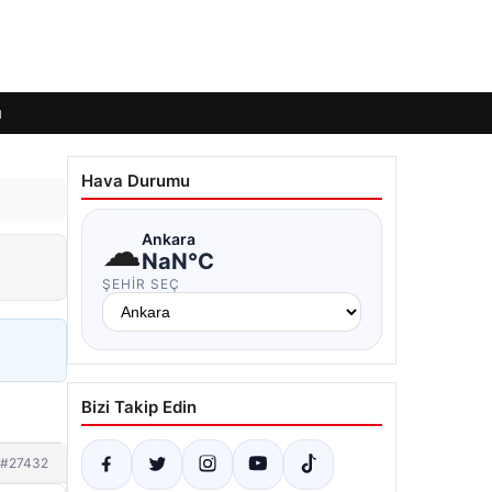
ı
Hava Durumu
☁
Ankara
NaN°C
ŞEHIR SEÇ
Bizi Takip Edin
#27432