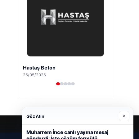
Hastaş Beton
26/05/2026
×
Göz Atın
Muharrem İnce canlı yayına mesaj
gönderdi: İşte çözüm formülü