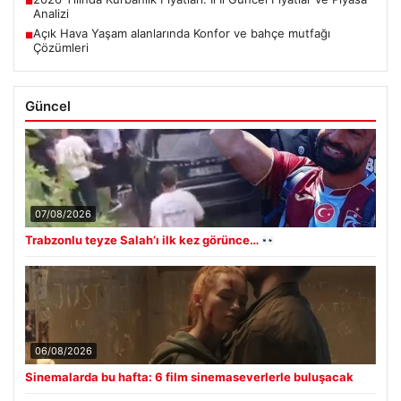
■
Analizi
Açık Hava Yaşam alanlarında Konfor ve bahçe mutfağı
■
Çözümleri
Güncel
07/08/2026
Trabzonlu teyze Salah’ı ilk kez görünce…
06/08/2026
Sinemalarda bu hafta: 6 film sinemaseverlerle buluşacak