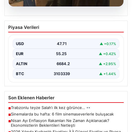
06.08.2026
Sinemalarda bu hafta: 6 film
Piyasa Verileri
sinemaseverlerle buluşacak
USD
47.71
▲ +0.17%
EUR
55.25
▲ +0.42%
ALTIN
6684.2
▲ +2.95%
BTC
3103339
▲ +1.44%
Son Eklenen Haberler
Trabzonlu teyze Salah’ı ilk kez görünce…
■
Sinemalarda bu hafta: 6 film sinemaseverlerle buluşacak
■
Nisan Ayı Enflasyon Rakamları Ne Zaman Açıklanacak?
■
Ekonomistlerin Beklentileri Netleşti
2026 Yılında Kurbanlık Fiyatları: İl İl Güncel Fiyatlar ve Piyasa