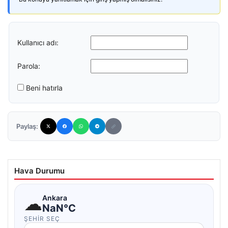
Kullanıcı adı:
Parola:
Beni hatırla
Paylaş:
Hava Durumu
☁
Ankara
NaN°C
ŞEHIR SEÇ