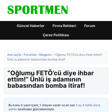
Güncel Haberler
Firma Rehberi
Forum
Çerez Politikası
Ana sayfa
›
Forumlar
›
Magazin
›
“Oğlumu FETÖ’cü diye ihbar ettim!”
Ünlü iş adamının babasından bomba itiraf!
“Oğlumu FETÖ’cü diye ihbar
ettim!” Ünlü iş adamının
babasından bomba itiraf!
Bu konu 0 yanıt içerir, 1 izleyen vardır ve en son
2 ay 4 hafta önce
admin
tarafından güncellenmiştir.