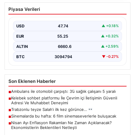
Kelebek sohbet platformu İle Çevrim içi
Piyasa Verileri
İletişimin Güvenli Adresi Ve Muhabbet
Deneyimi
USD
47.74
▲ +0.18%
İnternet dünyasında kullanıcıların güvenli bir biçimde
bağlantı kurması ciddi bir önem taşımaktadır. Halen
EUR
55.25
▲ +0.32%
çeşitli…
ALTIN
6660.6
▲ +2.59%
BTC
3094794
▼ -0.27%
Son Eklenen Haberler
Ambulans ile otomobil çarpıştı: 3’ü sağlık çalışanı 5 yaralı
■
Kelebek sohbet platformu İle Çevrim içi İletişimin Güvenli
■
Adresi Ve Muhabbet Deneyimi
Trabzonlu teyze Salah’ı ilk kez görünce…
■
Sinemalarda bu hafta: 6 film sinemaseverlerle buluşacak
■
Nisan Ayı Enflasyon Rakamları Ne Zaman Açıklanacak?
■
Ekonomistlerin Beklentileri Netleşti