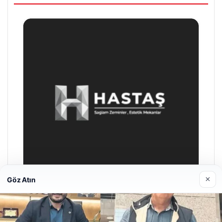
×
Göz Atın
Enes Kaplan Avukatlık Bürosu