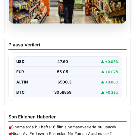
05.08.2026
Nisan Ayı Enflasyon Rakamları Ne
Piyasa Verileri
Zaman Açıklanacak? Ekonomistlerin
Beklentileri Netleşti
USD
47.60
▲ +0.06%
Türkiye İstatistik Kurumu (TÜİK) tarafından açıklanacak
nisan ayı enflasyon verileri için geri sayım başladı.…
EUR
55.05
▲ +0.07%
ALTIN
6500.3
▲ +0.06%
BTC
3058859
▲ +0.28%
Son Eklenen Haberler
Sinemalarda bu hafta: 6 film sinemaseverlerle buluşacak
■
Nisan Ayı Enflasyon Rakamları Ne Zaman Açıklanacak?
■