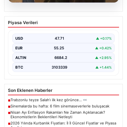
06.08.2026
Sinemalarda bu hafta: 6 film
Piyasa Verileri
sinemaseverlerle buluşacak
USD
47.71
▲ +0.17%
EUR
55.25
▲ +0.42%
ALTIN
6684.2
▲ +2.95%
BTC
3103339
▲ +1.44%
Son Eklenen Haberler
Trabzonlu teyze Salah’ı ilk kez görünce…
■
Sinemalarda bu hafta: 6 film sinemaseverlerle buluşacak
■
Nisan Ayı Enflasyon Rakamları Ne Zaman Açıklanacak?
■
Ekonomistlerin Beklentileri Netleşti
2026 Yılında Kurbanlık Fiyatları: İl İl Güncel Fiyatlar ve Piyasa
■