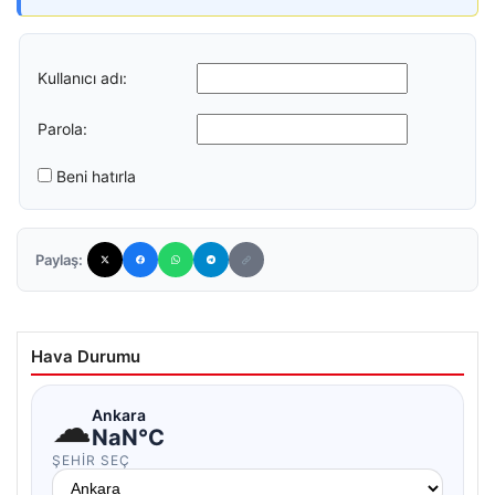
Kullanıcı adı:
Parola:
Beni hatırla
Paylaş:
Hava Durumu
☁
Ankara
NaN°C
ŞEHIR SEÇ