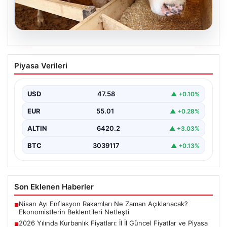
05.08.2026
2026 Yılında Kurbanlık Fiyatları: İl İl
Piyasa Verileri
Güncel Fiyatlar ve Piyasa Analizi
2026 Kurban Bayramı öncesinde vatandaşların en çok
merak ettiği konulardan biri olan kurbanlık fiyatları,…
USD
47.58
▲ +0.10%
EUR
55.01
▲ +0.28%
ALTIN
6420.2
▲ +3.03%
BTC
3039117
▲ +0.13%
Son Eklenen Haberler
Nisan Ayı Enflasyon Rakamları Ne Zaman Açıklanacak?
■
Ekonomistlerin Beklentileri Netleşti
2026 Yılında Kurbanlık Fiyatları: İl İl Güncel Fiyatlar ve Piyasa
■