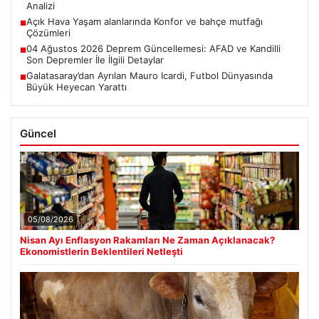
Analizi
Açık Hava Yaşam alanlarında Konfor ve bahçe mutfağı
■
Çözümleri
04 Ağustos 2026 Deprem Güncellemesi: AFAD ve Kandilli
■
Son Depremler İle İlgili Detaylar
Galatasaray’dan Ayrılan Mauro Icardi, Futbol Dünyasında
■
Büyük Heyecan Yarattı
Güncel
05/08/2026
Nisan Ayı Enflasyon Rakamları Ne Zaman Açıklanacak?
Ekonomistlerin Beklentileri Netleşti