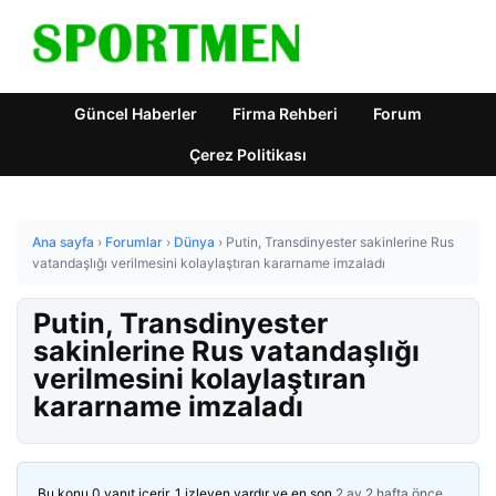
Güncel Haberler
Firma Rehberi
Forum
Çerez Politikası
Ana sayfa
›
Forumlar
›
Dünya
›
Putin, Transdinyester sakinlerine Rus
vatandaşlığı verilmesini kolaylaştıran kararname imzaladı
Putin, Transdinyester
sakinlerine Rus vatandaşlığı
verilmesini kolaylaştıran
kararname imzaladı
Bu konu 0 yanıt içerir, 1 izleyen vardır ve en son
2 ay 2 hafta önce