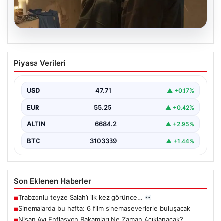
06.08.2026
Sinemalarda bu hafta: 6 film
Piyasa Verileri
sinemaseverlerle buluşacak
USD
47.71
▲ +0.17%
EUR
55.25
▲ +0.42%
ALTIN
6684.2
▲ +2.95%
BTC
3103339
▲ +1.44%
Son Eklenen Haberler
Trabzonlu teyze Salah’ı ilk kez görünce…
■
Sinemalarda bu hafta: 6 film sinemaseverlerle buluşacak
■
Nisan Ayı Enflasyon Rakamları Ne Zaman Açıklanacak?
■