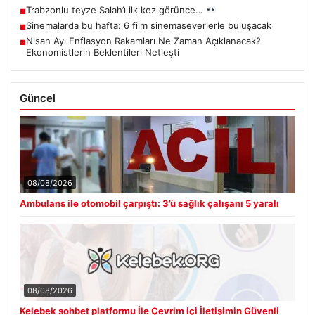
Trabzonlu teyze Salah’ı ilk kez görünce…
■
Sinemalarda bu hafta: 6 film sinemaseverlerle buluşacak
■
Nisan Ayı Enflasyon Rakamları Ne Zaman Açıklanacak?
■
Ekonomistlerin Beklentileri Netleşti
Güncel
08/08/2026
Ambulans ile otomobil çarpıştı: 3’ü sağlık çalışanı 5 yaralı
08/08/2026
Kelebek sohbet platformu İle Çevrim içi İletişimin Güvenli