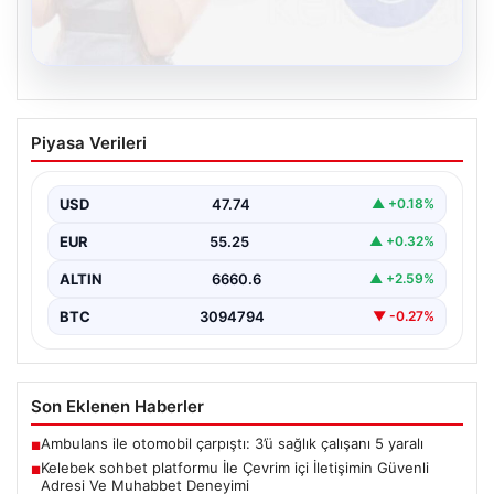
08.08.2026
Kelebek sohbet platformu İle Çevrim içi
Piyasa Verileri
İletişimin Güvenli Adresi Ve Muhabbet
Deneyimi
USD
47.74
▲ +0.18%
İnternet dünyasında kullanıcıların güvenli bir biçimde
bağlantı kurması ciddi bir önem taşımaktadır. Halen
EUR
55.25
▲ +0.32%
çeşitli…
ALTIN
6660.6
▲ +2.59%
BTC
3094794
▼ -0.27%
Son Eklenen Haberler
Ambulans ile otomobil çarpıştı: 3’ü sağlık çalışanı 5 yaralı
■
Kelebek sohbet platformu İle Çevrim içi İletişimin Güvenli
■
Adresi Ve Muhabbet Deneyimi