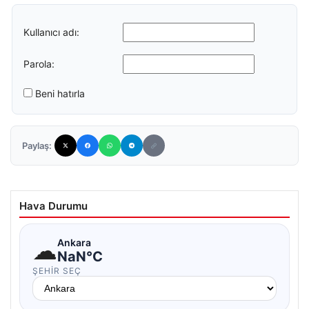
Kullanıcı adı:
Parola:
Beni hatırla
Paylaş:
Hava Durumu
☁
Ankara
NaN°C
ŞEHIR SEÇ