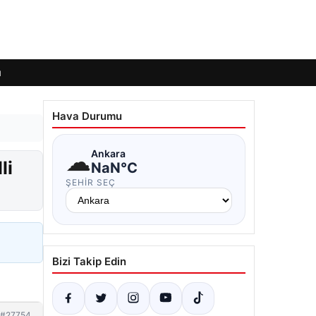
ı
Hava Durumu
☁
Ankara
li
NaN°C
ŞEHIR SEÇ
Bizi Takip Edin
#27754