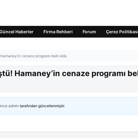
Güncel Haberler
Firma Rehberi
Forum
Çerez Politikas
 Hamaney’in cenaze programı belli oldu
ştü! Hamaney’in cenaze programı bel
 önce
admin
tarafından güncellenmiştir.