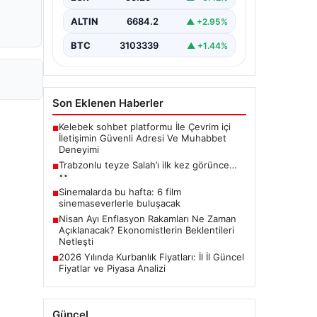
ALTIN
6684.2
▲ +2.95%
BTC
3103339
▲ +1.44%
Son Eklenen Haberler
Kelebek sohbet platformu İle Çevrim içi
■
İletişimin Güvenli Adresi Ve Muhabbet
Deneyimi
Trabzonlu teyze Salah’ı ilk kez görünce…
■
Sinemalarda bu hafta: 6 film
■
sinemaseverlerle buluşacak
Nisan Ayı Enflasyon Rakamları Ne Zaman
■
Açıklanacak? Ekonomistlerin Beklentileri
Netleşti
2026 Yılında Kurbanlık Fiyatları: İl İl Güncel
■
Fiyatlar ve Piyasa Analizi
Güncel