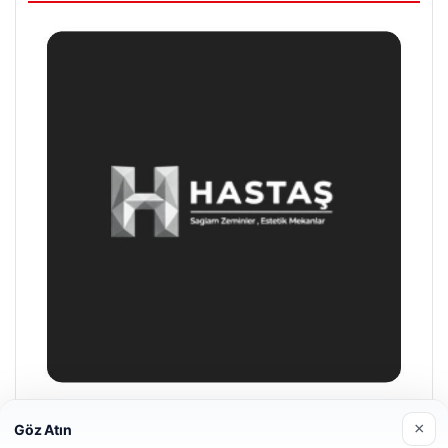
Enes Kaplan Avukatlık Bürosu
×
Göz Atın