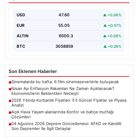
Zaman Açıklanacak? Ekonomistlerin
Beklentileri Netleşti
USD
47.60
▲ +0.06%
Türkiye İstatistik Kurumu (TÜİK) tarafından açıklanacak
nisan ayı enflasyon verileri için geri sayım başladı.…
EUR
55.05
▲ +0.07%
ALTIN
6500.3
▲ +0.06%
BTC
3058859
▲ +0.28%
Son Eklenen Haberler
Sinemalarda bu hafta: 6 film sinemaseverlerle buluşacak
■
Nisan Ayı Enflasyon Rakamları Ne Zaman Açıklanacak?
■
Ekonomistlerin Beklentileri Netleşti
2026 Yılında Kurbanlık Fiyatları: İl İl Güncel Fiyatlar ve Piyasa
■
Analizi
Açık Hava Yaşam alanlarında Konfor ve bahçe mutfağı
■
Çözümleri
04 Ağustos 2026 Deprem Güncellemesi: AFAD ve Kandilli
■
Son Depremler İle İlgili Detaylar